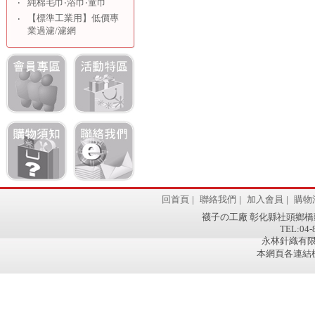
‧
純棉毛巾‧浴巾‧童巾
【標準工業用】低價專
‧
業過濾/濾網
回首頁
|
聯絡我們
|
加入會員
|
購物
襪子の工廠 彰化縣社頭鄉橋
TEL:04-
永林針織有限公
本網頁各連結