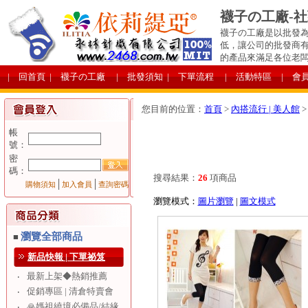
襪子の工廠-
襪子の工廠是以批發為
低，讓公司的批發商
的產品來滿足各位老
| 回首頁
| 襪子の工廠
| 批發須知
| 下單流程
| 活動特區
| 會
您目前的位置：
首頁
>
內搭流行 | 美人館
帳
號：
密
碼：
搜尋結果：
26
項商品
│
│
購物須知
加入會員
查詢密碼
瀏覽模式：
圖片瀏覽
|
圖文模式
瀏覽全部商品
■
新品快報 | 下單祕笈
最新上架◆熱銷推薦
‧
促銷專區 | 清倉特賣會
‧
🙏媽祖繞境必備品/結緣
‧