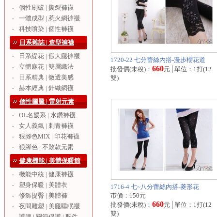
個性刷破 | 撕裂褲襪
‧
一體成型 | 惹火網褲襪
‧
科技噴染 | 個性褲襪
‧
日系雜誌 | 造型褲襪
日系緹花 | 假大腿褲襪
‧
1720-22 七分蕾絲內搭-漫步櫻花道
立體麻花 | 雙層織法
‧
660
批發價(未稅)：
元│單位：1打(12
日系精典 | 微透美感
‧
雙)
赫本經典 | 針織網襪
‧
個性圖騰 | 雷射元素
OL名媛系 | 水鑽褲襪
‧
女人義氣 | 刺青褲襪
‧
狠腳色MIX | 印花褲襪
‧
狠腳色 | 不敗款元素
‧
健康機能 | 美體保暖館
機能中統 | 健康褲襪
‧
塑身保暖 | 美體衣
‧
1716-4 七~八分蕾絲內搭-菱形花
修飾提臀 | 美體褲
市價：
150
元
‧
660
批發價(未稅)：
元│單位：1打(12
夜間雕塑 | 美腿睡眠襪
‧
雙)
護腰 | 關節保護 | 配件