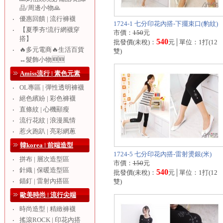
品/周邊小物🙏
優惠回饋 | 流行褲襪
‧
1724-1 七分印花內搭-下擺束口(豹紋)
【夏季夯!流行網襪穿
‧
市價：
150
元
搭】
540
批發價(未稅)：
元│單位：1打(12
🔥多元電商🔥生活百貨
‧
雙)
↔️髮飾小物🆕🆕
Amiss流行 | 素色元素
OL專區 | 彈性透明褲襪
‧
絕色繽紛 | 彩色褲襪
‧
直條紋 | 心機顯瘦
‧
流行花紋 | 浪漫風情
‧
惹火跑趴 | 亮彩網蔥
‧
韓korea | 前端造型
1724-5 七分印花內搭-雷射燙銀(米)
拼布 | 層次造型區
‧
市價：
150
元
針織 | 保暖造型區
‧
540
批發價(未稅)：
元│單位：1打(12
錨釘 | 雷射內搭區
‧
雙)
歐美時尚 | 流行尖端
時尚造型 | 精緻褲襪
‧
搖滾ROCK | 印花內搭
‧