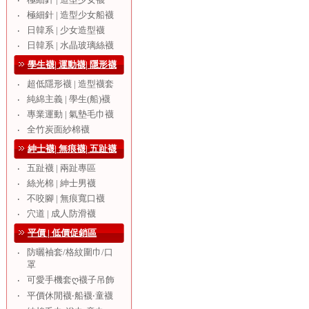
‧
極細針 | 造型少女船襪
‧
日韓系 | 少女造型襪
‧
日韓系 | 水晶玻璃絲襪
‧
學生襪| 運動襪| 隱形襪
超低隱形襪 | 造型襪套
‧
純綿主義 | 學生(船)襪
‧
專業運動 | 氣墊毛巾襪
‧
全竹炭面紗棉襪
‧
紳士襪| 無痕襪| 五趾襪
五趾襪 | 兩趾專區
‧
絲光棉 | 紳士男襪
‧
不咬腳 | 無痕寬口襪
‧
穴道 | 成人防滑襪
‧
平價 | 低價促銷區
防曬袖套/格紋圍巾/口
‧
罩
可愛手機套ღ襪子吊飾
‧
‧
平價休閒襪‧船襪‧童襪