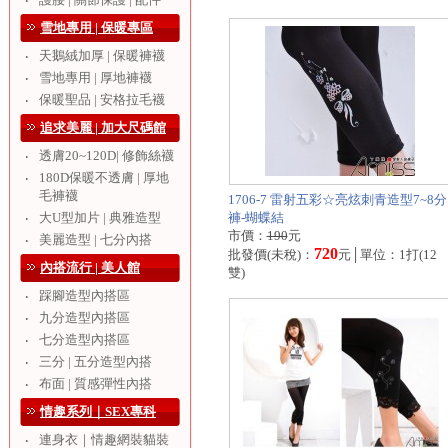
‧
雪地專用 | 保暖專區
天鵝絨加厚 | 保暖褲襪
‧
雪地專用 | 厚地褲襪
‧
保暖聖品 | 安格拉毛襪
‧
追求美麗 | 加大尺碼館
透膚20~120D| 修飾絲襪
‧
180D保暖不透膚 | 厚地
‧
毛褲襪
1706-7 雷射五彩☆亮炫刺青造型7~8分
大U型加片 | 典雅造型
褲-蝴蝶結
‧
市價：
190
元
美麗造型 | 七分內搭
‧
720
批發價(未稅)：
元│單位：1打(12
內搭流行 | 美人館
雙)
踩腳造型內搭區
‧
九分造型內搭區
‧
七分造型內搭區
‧
三分 | 五分造型內搭
‧
布面 | 質感彈性內搭
‧
情趣系列｜SEX專科
連身衣｜情趣網裝貓裝
‧