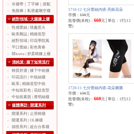
吊襪帶｜丁字褲｜搭配
‧
1716-12 七分蕾絲內搭-亮銀花朵
免脫褲｜私密處雕空襪
‧
市價：
150
元
絕對領域 | 大腿膝上襪
660
批發價(未稅)：
元│單位：1打(12
雙)
性感蕾絲 | 情趣惹火
‧
歐美雜誌 | 精緻造型
‧
絕對領域 | 印花學院風
‧
平口蕾絲 | 彩色青春
‧
韓korea | 舒柔棉膝上襪
‧
清純派 | 膝下短筒流行
棉質舒適 | 膝下中統襪
‧
印花流行 | 中統絲襪
‧
歐系 | 精緻造型中統
‧
1720-11 七分蕾絲內搭-花朵圖騰
中短統彩色 | 花紋造型
‧
市價：
150
元
中短統素面 | 透明絲襪
‧
660
批發價(未稅)：
元│單位：1打(12
雙)
媒體專訪 | 開運系列
開運系列 | 止滑棉襪
‧
開運系列 | OL褲襪
‧
搞怪系列 | 超台台客襪
‧