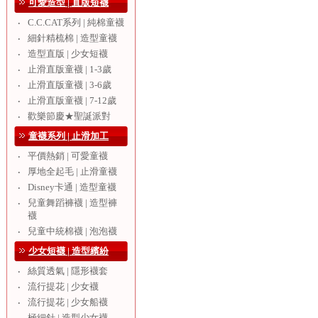
可愛造型 | 直版短襪
C.C.CAT系列 | 純棉童襪
‧
細針精梳棉 | 造型童襪
‧
造型直版 | 少女短襪
‧
止滑直版童襪 | 1-3歲
‧
止滑直版童襪 | 3-6歲
‧
止滑直版童襪 | 7-12歲
‧
歡樂節慶★聖誕派對
‧
童襪系列 | 止滑加工
平價熱銷 | 可愛童襪
‧
厚地全起毛 | 止滑童襪
‧
Disney卡通 | 造型童襪
‧
兒童舞蹈褲襪 | 造型褲
‧
襪
兒童中統棉襪 | 泡泡襪
‧
少女短襪 | 造型繽紛
絲質透氣 | 隱形襪套
‧
流行提花 | 少女襪
‧
流行提花 | 少女船襪
‧
極細針 | 造型少女襪