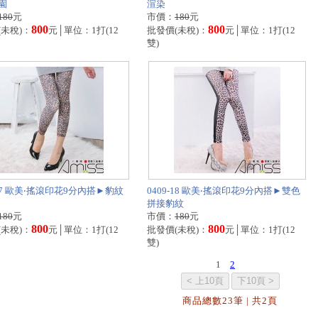
園
渲染
180
元
市價：
180
元
800
800
(未稅)：
元│單位：1打(12
批發價(未稅)：
元│單位：1打(12
雙)
-17 歐美‧搖滾印花9分內搭►豹紋
0409-18 歐美‧搖滾印花9分內搭►雙色
拼接豹紋
180
元
市價：
180
元
800
800
(未稅)：
元│單位：1打(12
批發價(未稅)：
元│單位：1打(12
雙)
1
2
商品總數23筆 | 共2頁