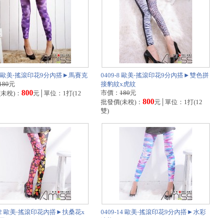
-5 歐美‧搖滾印花9分內搭►馬賽克
0409-8 歐美‧搖滾印花9分內搭►雙色拼
180
元
接豹紋x虎紋
800
市價：
180
元
(未稅)：
元│單位：1打(12
800
批發價(未稅)：
元│單位：1打(12
雙)
-12 歐美‧搖滾印花內搭►扶桑花x
0409-14 歐美‧搖滾印花9分內搭►水彩