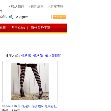
聯絡我們
購物清單
訂單查詢
面
新流行
地圖
| 常見Q&A
| 海外客戶下單
排序方式：
價格高
|
價格低
|
依上架時間
0404-24 歐美‧搖滾印花褲襪►斑馬彩虹
市價：
180
元