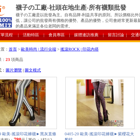
襪子の工廠-社頭在地生產-所有襪類批發
襪子の工廠是以批發為主。自有品牌-利益共享的原則。所以價格比外
低，讓公司的批發商有價格的優勢、產品的優勢，公司會經常更新最
的產品來滿足各位老闆的需求。
下單流程
| 活動特區
| 會員專區
| 媒體連訪推薦
| 留言討論
| 交通
位置：
首頁
>
歐美時尚 | 流行尖端
>
搖滾ROCK | 印花內搭
果：
23
項商品
式：
圖片瀏覽
|
圖文模式
-19 歐美‧搖滾印花褲襪►黑灰直條
0405-20 歐美‧搖滾印花褲襪►紫櫻花大
780
豹紋
(未稅)：
元│單位：1打(12