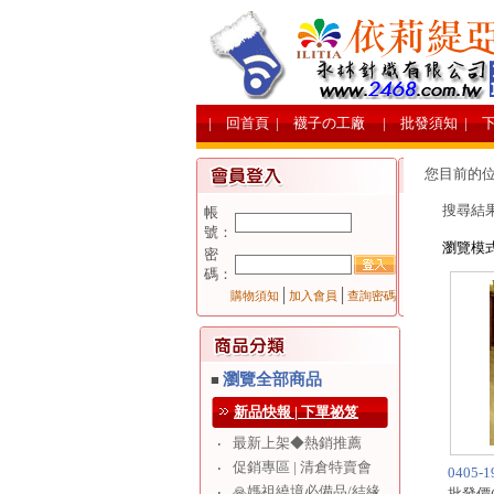
| 回首頁
| 襪子の工廠
| 批發須知
| 
您目前的
搜尋結
帳
號：
瀏覽模
密
碼：
│
│
購物須知
加入會員
查詢密碼
瀏覽全部商品
■
新品快報 | 下單祕笈
最新上架◆熱銷推薦
‧
促銷專區 | 清倉特賣會
‧
0405
🙏媽祖繞境必備品/結緣
‧
批發價