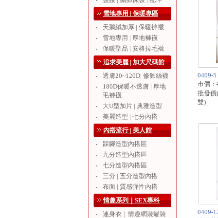
‧
雪地專用 | 保暖專區
天鵝絨加厚 | 保暖褲襪
‧
雪地專用 | 厚地褲襪
‧
保暖聖品 | 安格拉毛襪
‧
追求美麗 | 加大尺碼館
0409
透膚20~120D| 修飾絲襪
‧
市價：
180D保暖不透膚 | 厚地
‧
批發價
毛褲襪
雙)
大U型加片 | 典雅造型
‧
美麗造型 | 七分內搭
‧
內搭流行 | 美人館
踩腳造型內搭區
‧
九分造型內搭區
‧
七分造型內搭區
‧
三分 | 五分造型內搭
‧
布面 | 質感彈性內搭
‧
情趣系列｜SEX專科
0409
連身衣｜情趣網裝貓裝
‧