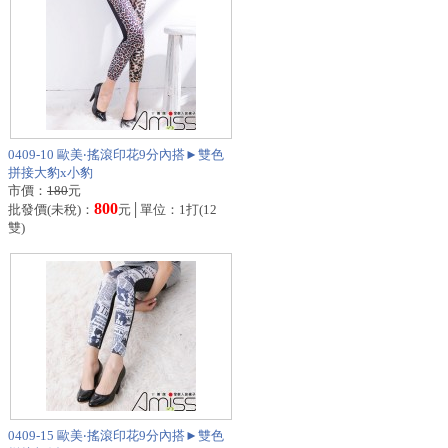
0409-10 歐美‧搖滾印花9分內搭►雙色
拼接大豹x小豹
市價：
180
元
800
批發價(未稅)：
元│單位：1打(12
雙)
0409-15 歐美‧搖滾印花9分內搭►雙色