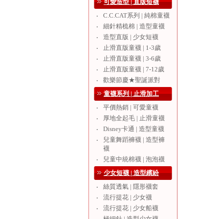
可愛造型 | 直版短襪
C.C.CAT系列 | 純棉童襪
‧
細針精梳棉 | 造型童襪
‧
造型直版 | 少女短襪
‧
止滑直版童襪 | 1-3歲
‧
止滑直版童襪 | 3-6歲
‧
止滑直版童襪 | 7-12歲
‧
歡樂節慶★聖誕派對
‧
童襪系列 | 止滑加工
平價熱銷 | 可愛童襪
‧
厚地全起毛 | 止滑童襪
‧
Disney卡通 | 造型童襪
‧
兒童舞蹈褲襪 | 造型褲
‧
襪
兒童中統棉襪 | 泡泡襪
‧
少女短襪 | 造型繽紛
絲質透氣 | 隱形襪套
‧
流行提花 | 少女襪
‧
流行提花 | 少女船襪
‧
極細針 | 造型少女襪