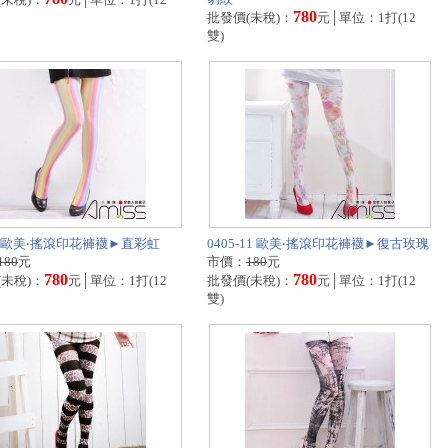
780
批發價(未稅)：
元│單位：1打(12
雙)
-4 歐美‧搖滾印花褲襪►直彩虹
0405-11 歐美‧搖滾印花褲襪►復古玫瑰
180
元
市價：
180
元
780
780
(未稅)：
元│單位：1打(12
批發價(未稅)：
元│單位：1打(12
雙)