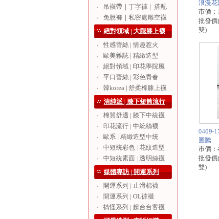
浪漫花
吊襪帶｜丁字褲｜搭配
‧
市價：
免脫褲｜私密處雕空襪
‧
批發價
雙)
絕對領域 | 大腿膝上襪
性感蕾絲 | 情趣惹火
‧
歐美雜誌 | 精緻造型
‧
絕對領域 | 印花學院風
‧
平口蕾絲 | 彩色青春
‧
韓korea | 舒柔棉膝上襪
‧
清純派 | 膝下短筒流行
棉質舒適 | 膝下中統襪
‧
印花流行 | 中統絲襪
‧
0409
歐系 | 精緻造型中統
‧
圖騰
中短統彩色 | 花紋造型
‧
市價：
中短統素面 | 透明絲襪
批發價
‧
雙)
媒體專訪 | 開運系列
開運系列 | 止滑棉襪
‧
開運系列 | OL褲襪
‧
搞怪系列 | 超台台客襪
‧