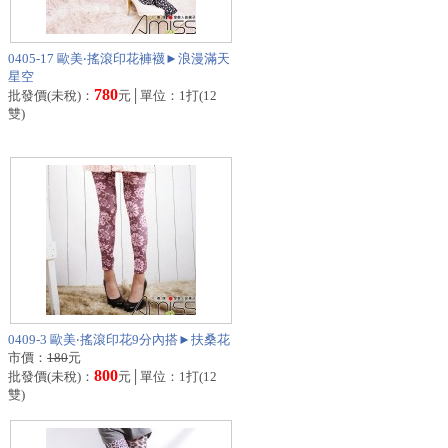
0405-17 歐美‧搖滾印花褲襪►浪漫滿天
星空
780
批發價(未稅)：
元│單位：1打(12
雙)
0409-3 歐美‧搖滾印花9分內搭►扶桑花
市價：
180
元
800
批發價(未稅)：
元│單位：1打(12
雙)