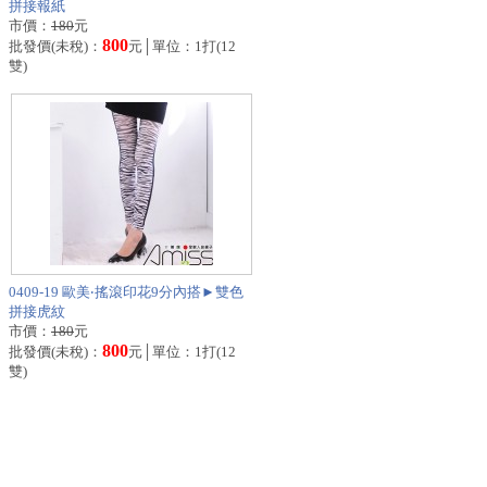
拼接報紙
市價：
180
元
800
批發價(未稅)：
元│單位：1打(12
雙)
0409-19 歐美‧搖滾印花9分內搭►雙色
拼接虎紋
市價：
180
元
800
批發價(未稅)：
元│單位：1打(12
雙)