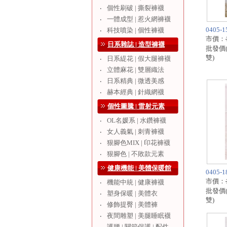
個性刷破 | 撕裂褲襪
‧
一體成型 | 惹火網褲襪
‧
0405
科技噴染 | 個性褲襪
‧
市價：
日系雜誌 | 造型褲襪
批發價
雙)
日系緹花 | 假大腿褲襪
‧
立體麻花 | 雙層織法
‧
日系精典 | 微透美感
‧
赫本經典 | 針織網襪
‧
個性圖騰 | 雷射元素
OL名媛系 | 水鑽褲襪
‧
女人義氣 | 刺青褲襪
‧
狠腳色MIX | 印花褲襪
‧
狠腳色 | 不敗款元素
‧
健康機能 | 美體保暖館
0405
市價：
機能中統 | 健康褲襪
‧
批發價
塑身保暖 | 美體衣
‧
雙)
修飾提臀 | 美體褲
‧
夜間雕塑 | 美腿睡眠襪
‧
護腰 | 關節保護 | 配件