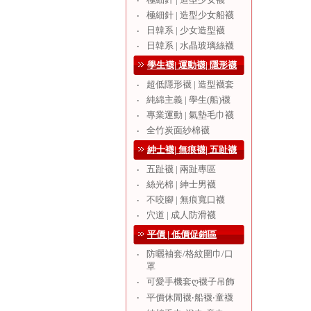
‧
極細針 | 造型少女船襪
‧
日韓系 | 少女造型襪
‧
日韓系 | 水晶玻璃絲襪
‧
學生襪| 運動襪| 隱形襪
超低隱形襪 | 造型襪套
‧
純綿主義 | 學生(船)襪
‧
專業運動 | 氣墊毛巾襪
‧
全竹炭面紗棉襪
‧
紳士襪| 無痕襪| 五趾襪
五趾襪 | 兩趾專區
‧
絲光棉 | 紳士男襪
‧
不咬腳 | 無痕寬口襪
‧
穴道 | 成人防滑襪
‧
平價 | 低價促銷區
防曬袖套/格紋圍巾/口
‧
罩
可愛手機套ღ襪子吊飾
‧
‧
平價休閒襪‧船襪‧童襪