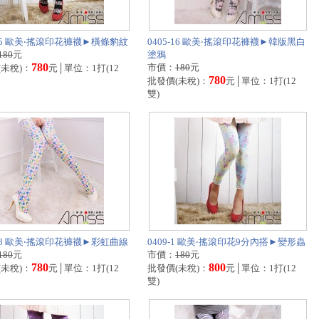
-15 歐美‧搖滾印花褲襪►橫條豹紋
0405-16 歐美‧搖滾印花褲襪►韓版黑白
180
元
塗鴉
780
市價：
180
元
(未稅)：
元│單位：1打(12
780
批發價(未稅)：
元│單位：1打(12
雙)
-18 歐美‧搖滾印花褲襪►彩虹曲線
0409-1 歐美‧搖滾印花9分內搭►變形蟲
180
元
市價：
180
元
780
800
(未稅)：
元│單位：1打(12
批發價(未稅)：
元│單位：1打(12
雙)