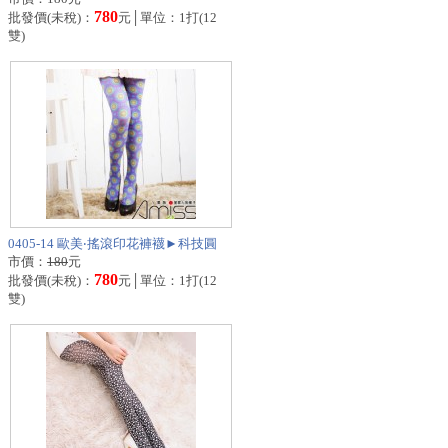
780
批發價(未稅)：
元│單位：1打(12
雙)
0405-14 歐美‧搖滾印花褲襪►科技圓
市價：
180
元
780
批發價(未稅)：
元│單位：1打(12
雙)