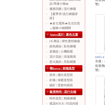
品/周邊小物🙏
雙)
優惠回饋 | 流行褲襪
‧
【夏季夯!流行網襪穿
‧
搭】
🔥多元電商🔥生活百貨
‧
↔️髮飾小物🆕🆕
Amiss流行 | 素色元素
OL專區 | 彈性透明褲襪
‧
絕色繽紛 | 彩色褲襪
‧
直條紋 | 心機顯瘦
‧
流行花紋 | 浪漫風情
‧
0405
市價：
惹火跑趴 | 亮彩網蔥
‧
批發價
韓korea | 前端造型
雙)
拼布 | 層次造型區
‧
針織 | 保暖造型區
‧
錨釘 | 雷射內搭區
‧
歐美時尚 | 流行尖端
時尚造型 | 精緻褲襪
‧
搖滾ROCK | 印花內搭
‧