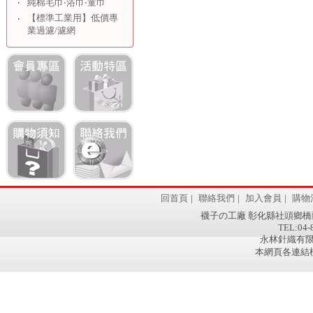
‧
純棉毛巾‧浴巾‧童巾
【標準工業用】低價專
‧
業過濾/濾網
回首頁
|
聯絡我們
|
加入會員
|
購物
襪子の工廠 彰化縣社頭鄉橋
TEL:04-
永林針織有限公
本網頁各連結