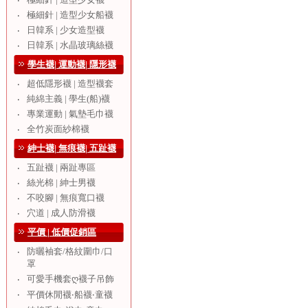
‧
極細針 | 造型少女船襪
‧
日韓系 | 少女造型襪
‧
日韓系 | 水晶玻璃絲襪
‧
學生襪| 運動襪| 隱形襪
超低隱形襪 | 造型襪套
‧
純綿主義 | 學生(船)襪
‧
專業運動 | 氣墊毛巾襪
‧
全竹炭面紗棉襪
‧
紳士襪| 無痕襪| 五趾襪
五趾襪 | 兩趾專區
‧
絲光棉 | 紳士男襪
‧
不咬腳 | 無痕寬口襪
‧
穴道 | 成人防滑襪
‧
平價 | 低價促銷區
防曬袖套/格紋圍巾/口
‧
罩
可愛手機套ღ襪子吊飾
‧
‧
平價休閒襪‧船襪‧童襪