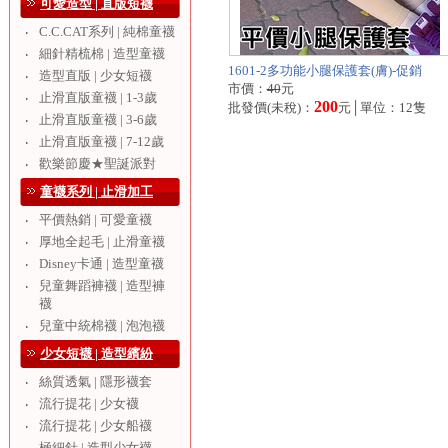
可愛造型 | 直版短襪
C.C.CAT系列 | 純棉童襪
‧
細針精梳棉 | 造型童襪
‧
1601-2多功能小腿保護套(膚)-促銷
造型直版 | 少女短襪
‧
市價：
40
元
止滑直版童襪 | 1-3歲
‧
200
批發價(未稅)：
元│單位：12隻
止滑直版童襪 | 3-6歲
‧
止滑直版童襪 | 7-12歲
‧
歡樂節慶★聖誕派對
‧
童襪系列 | 止滑加工
平價熱銷 | 可愛童襪
‧
厚地全起毛 | 止滑童襪
‧
Disney卡通 | 造型童襪
‧
兒童舞蹈褲襪 | 造型褲
‧
襪
兒童中統棉襪 | 泡泡襪
‧
少女短襪 | 造型繽紛
絲質透氣 | 隱形襪套
‧
流行提花 | 少女襪
‧
流行提花 | 少女船襪
‧
極細針 | 造型少女襪