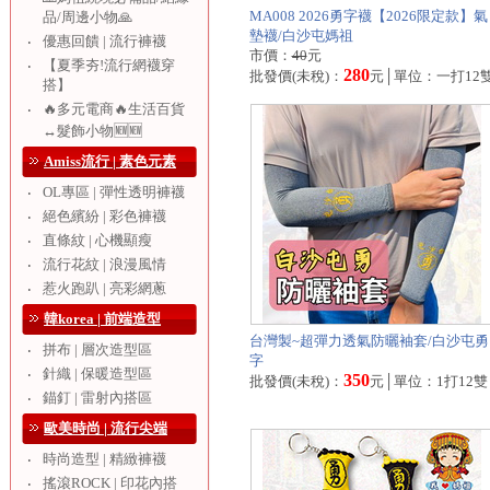
MA008 2026勇字襪【2026限定款】氣
品/周邊小物🙏
墊襪/白沙屯媽祖
優惠回饋 | 流行褲襪
‧
市價：
40
元
【夏季夯!流行網襪穿
‧
280
批發價(未稅)：
元│單位：一打12
搭】
🔥多元電商🔥生活百貨
‧
↔️髮飾小物🆕🆕
Amiss流行 | 素色元素
OL專區 | 彈性透明褲襪
‧
絕色繽紛 | 彩色褲襪
‧
直條紋 | 心機顯瘦
‧
流行花紋 | 浪漫風情
‧
惹火跑趴 | 亮彩網蔥
‧
韓korea | 前端造型
台灣製~超彈力透氣防曬袖套/白沙屯勇
拼布 | 層次造型區
‧
字
針織 | 保暖造型區
‧
350
批發價(未稅)：
元│單位：1打12雙
錨釘 | 雷射內搭區
‧
歐美時尚 | 流行尖端
時尚造型 | 精緻褲襪
‧
搖滾ROCK | 印花內搭
‧