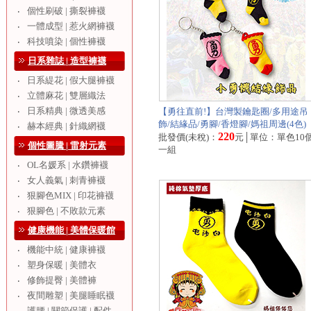
個性刷破 | 撕裂褲襪
‧
一體成型 | 惹火網褲襪
‧
科技噴染 | 個性褲襪
‧
日系雜誌 | 造型褲襪
日系緹花 | 假大腿褲襪
‧
立體麻花 | 雙層織法
‧
日系精典 | 微透美感
‧
【勇往直前!】台灣製鑰匙圈/多用途吊
飾/結緣品/勇腳/香燈腳/媽祖周邊(4色)
赫本經典 | 針織網襪
‧
220
批發價(未稅)：
元│單位：單色10
個性圖騰 | 雷射元素
一組
OL名媛系 | 水鑽褲襪
‧
女人義氣 | 刺青褲襪
‧
狠腳色MIX | 印花褲襪
‧
狠腳色 | 不敗款元素
‧
健康機能 | 美體保暖館
機能中統 | 健康褲襪
‧
塑身保暖 | 美體衣
‧
修飾提臀 | 美體褲
‧
夜間雕塑 | 美腿睡眠襪
‧
護腰 | 關節保護 | 配件