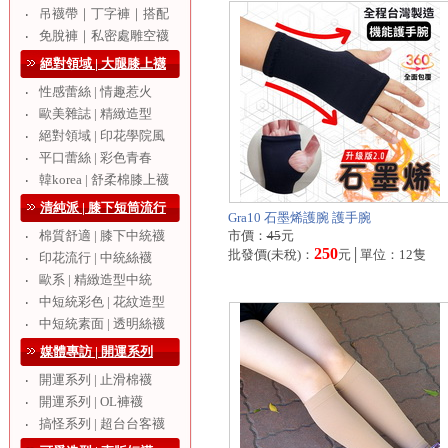
吊襪帶｜丁字褲｜搭配
‧
免脫褲｜私密處雕空襪
‧
絕對領域 | 大腿膝上襪
性感蕾絲 | 情趣惹火
‧
歐美雜誌 | 精緻造型
‧
絕對領域 | 印花學院風
‧
平口蕾絲 | 彩色青春
‧
韓korea | 舒柔棉膝上襪
‧
清純派 | 膝下短筒流行
Gra10 石墨烯護腕 護手腕
棉質舒適 | 膝下中統襪
市價：
45
元
‧
250
批發價(未稅)：
元│單位：12隻
印花流行 | 中統絲襪
‧
歐系 | 精緻造型中統
‧
中短統彩色 | 花紋造型
‧
中短統素面 | 透明絲襪
‧
媒體專訪 | 開運系列
開運系列 | 止滑棉襪
‧
開運系列 | OL褲襪
‧
搞怪系列 | 超台台客襪
‧