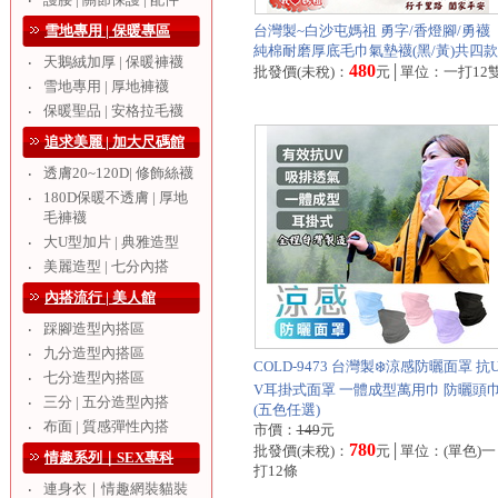
‧
雪地專用 | 保暖專區
台灣製~白沙屯媽祖 勇字/香燈腳/勇襪
純棉耐磨厚底毛巾氣墊襪(黑/黃)共四款
天鵝絨加厚 | 保暖褲襪
‧
480
批發價(未稅)：
元│單位：一打12
雪地專用 | 厚地褲襪
‧
保暖聖品 | 安格拉毛襪
‧
追求美麗 | 加大尺碼館
透膚20~120D| 修飾絲襪
‧
180D保暖不透膚 | 厚地
‧
毛褲襪
大U型加片 | 典雅造型
‧
美麗造型 | 七分內搭
‧
內搭流行 | 美人館
踩腳造型內搭區
‧
九分造型內搭區
‧
COLD-9473 台灣製❄️涼感防曬面罩 抗
七分造型內搭區
‧
V耳掛式面罩 一體成型萬用巾 防曬頭
三分 | 五分造型內搭
‧
(五色任選)
布面 | 質感彈性內搭
‧
市價：
149
元
780
批發價(未稅)：
元│單位：(單色)一
情趣系列｜SEX專科
打12條
連身衣｜情趣網裝貓裝
‧