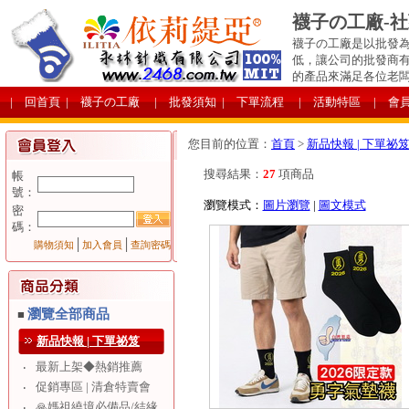
襪子の工廠-
襪子の工廠是以批發為
低，讓公司的批發商
的產品來滿足各位老
| 回首頁
| 襪子の工廠
| 批發須知
| 下單流程
| 活動特區
| 會
您目前的位置：
首頁
>
新品快報 | 下單祕
搜尋結果：
27
項商品
帳
號：
瀏覽模式：
圖片瀏覽
|
圖文模式
密
碼：
│
│
購物須知
加入會員
查詢密碼
瀏覽全部商品
■
新品快報 | 下單祕笈
最新上架◆熱銷推薦
‧
促銷專區 | 清倉特賣會
‧
🙏媽祖繞境必備品/結緣
‧