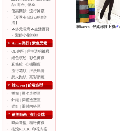
品/周邊小物🙏
優惠回饋 | 流行褲襪
‧
【夏季夯!流行網襪穿
‧
搭】
韓korea | 舒柔棉膝上襪
(
6
)
🔥多元電商🔥生活百貨
‧
↔️髮飾小物🆕🆕
Amiss流行 | 素色元素
OL專區 | 彈性透明褲襪
‧
絕色繽紛 | 彩色褲襪
‧
直條紋 | 心機顯瘦
‧
流行花紋 | 浪漫風情
‧
惹火跑趴 | 亮彩網蔥
‧
韓korea | 前端造型
拼布 | 層次造型區
‧
針織 | 保暖造型區
‧
錨釘 | 雷射內搭區
‧
歐美時尚 | 流行尖端
時尚造型 | 精緻褲襪
‧
搖滾ROCK | 印花內搭
‧