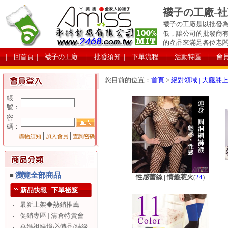
襪子の工廠-
襪子の工廠是以批發為
低，讓公司的批發商
的產品來滿足各位老
| 回首頁
| 襪子の工廠
| 批發須知
| 下單流程
| 活動特區
| 會
您目前的位置：
首頁
>
絕對領域 | 大腿膝
帳
號：
密
碼：
│
│
購物須知
加入會員
查詢密碼
瀏覽全部商品
■
性感蕾絲 | 情趣惹火
(
24
)
新品快報 | 下單祕笈
最新上架◆熱銷推薦
‧
促銷專區 | 清倉特賣會
‧
🙏媽祖繞境必備品/結緣
‧