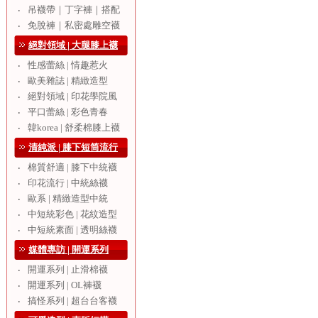
吊襪帶｜丁字褲｜搭配
‧
免脫褲｜私密處雕空襪
‧
絕對領域 | 大腿膝上襪
性感蕾絲 | 情趣惹火
‧
歐美雜誌 | 精緻造型
‧
絕對領域 | 印花學院風
‧
平口蕾絲 | 彩色青春
‧
韓korea | 舒柔棉膝上襪
‧
清純派 | 膝下短筒流行
棉質舒適 | 膝下中統襪
‧
印花流行 | 中統絲襪
‧
歐系 | 精緻造型中統
‧
中短統彩色 | 花紋造型
‧
中短統素面 | 透明絲襪
‧
媒體專訪 | 開運系列
開運系列 | 止滑棉襪
‧
開運系列 | OL褲襪
‧
搞怪系列 | 超台台客襪
‧