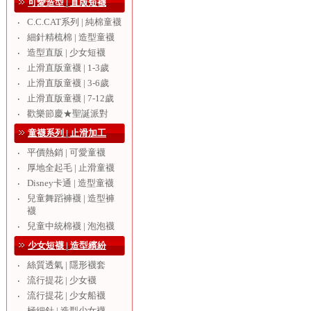
可愛造型 | 直版短襪
C.C.CAT系列 | 純棉童襪
‧
細針精梳棉 | 造型童襪
‧
造型直版 | 少女短襪
‧
止滑直版童襪 | 1-3歲
‧
止滑直版童襪 | 3-6歲
‧
止滑直版童襪 | 7-12歲
‧
歡樂節慶★聖誕派對
‧
童襪系列 | 止滑加工
平價熱銷 | 可愛童襪
‧
厚地全起毛 | 止滑童襪
‧
Disney卡通 | 造型童襪
‧
兒童舞蹈褲襪 | 造型褲
‧
襪
兒童中統棉襪 | 泡泡襪
‧
少女短襪 | 造型繽紛
絲質透氣 | 隱形襪套
‧
流行提花 | 少女襪
‧
流行提花 | 少女船襪
‧
極細針 | 造型少女襪