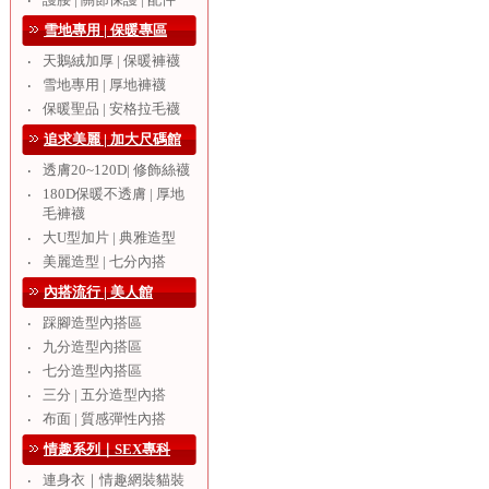
‧
雪地專用 | 保暖專區
天鵝絨加厚 | 保暖褲襪
‧
雪地專用 | 厚地褲襪
‧
保暖聖品 | 安格拉毛襪
‧
追求美麗 | 加大尺碼館
透膚20~120D| 修飾絲襪
‧
180D保暖不透膚 | 厚地
‧
毛褲襪
大U型加片 | 典雅造型
‧
美麗造型 | 七分內搭
‧
內搭流行 | 美人館
踩腳造型內搭區
‧
九分造型內搭區
‧
七分造型內搭區
‧
三分 | 五分造型內搭
‧
布面 | 質感彈性內搭
‧
情趣系列｜SEX專科
連身衣｜情趣網裝貓裝
‧