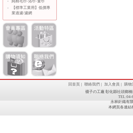
‧
純棉毛巾‧浴巾‧童巾
【標準工業用】低價專
‧
業過濾/濾網
回首頁
|
聯絡我們
|
加入會員
|
購物
襪子の工廠 彰化縣社頭鄉橋
TEL:04-
永林針織有限公
本網頁各連結