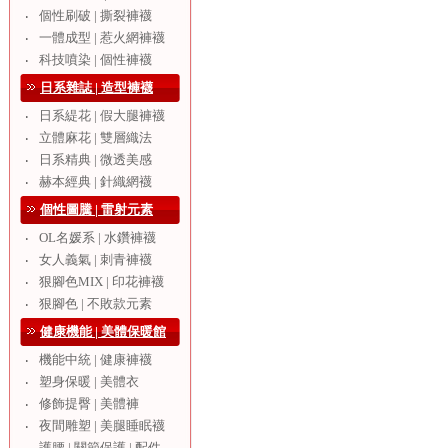
個性刷破 | 撕裂褲襪
‧
一體成型 | 惹火網褲襪
‧
科技噴染 | 個性褲襪
‧
日系雜誌 | 造型褲襪
日系緹花 | 假大腿褲襪
‧
立體麻花 | 雙層織法
‧
日系精典 | 微透美感
‧
赫本經典 | 針織網襪
‧
個性圖騰 | 雷射元素
OL名媛系 | 水鑽褲襪
‧
女人義氣 | 刺青褲襪
‧
狠腳色MIX | 印花褲襪
‧
狠腳色 | 不敗款元素
‧
健康機能 | 美體保暖館
機能中統 | 健康褲襪
‧
塑身保暖 | 美體衣
‧
修飾提臀 | 美體褲
‧
夜間雕塑 | 美腿睡眠襪
‧
護腰 | 關節保護 | 配件