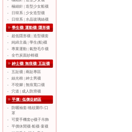
‧
極細針 | 造型少女船襪
‧
日韓系 | 少女造型襪
‧
日韓系 | 水晶玻璃絲襪
‧
學生襪| 運動襪| 隱形襪
超低隱形襪 | 造型襪套
‧
純綿主義 | 學生(船)襪
‧
專業運動 | 氣墊毛巾襪
‧
全竹炭面紗棉襪
‧
紳士襪| 無痕襪| 五趾襪
五趾襪 | 兩趾專區
‧
絲光棉 | 紳士男襪
‧
不咬腳 | 無痕寬口襪
‧
穴道 | 成人防滑襪
‧
平價 | 低價促銷區
防曬袖套/格紋圍巾/口
‧
罩
可愛手機套ღ襪子吊飾
‧
‧
平價休閒襪‧船襪‧童襪