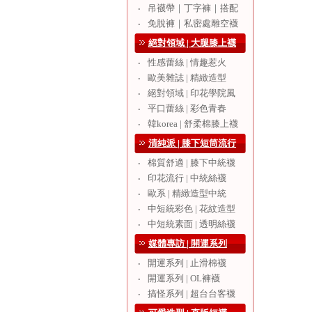
吊襪帶｜丁字褲｜搭配
‧
免脫褲｜私密處雕空襪
‧
絕對領域 | 大腿膝上襪
性感蕾絲 | 情趣惹火
‧
歐美雜誌 | 精緻造型
‧
絕對領域 | 印花學院風
‧
平口蕾絲 | 彩色青春
‧
韓korea | 舒柔棉膝上襪
‧
清純派 | 膝下短筒流行
棉質舒適 | 膝下中統襪
‧
印花流行 | 中統絲襪
‧
歐系 | 精緻造型中統
‧
中短統彩色 | 花紋造型
‧
中短統素面 | 透明絲襪
‧
媒體專訪 | 開運系列
開運系列 | 止滑棉襪
‧
開運系列 | OL褲襪
‧
搞怪系列 | 超台台客襪
‧