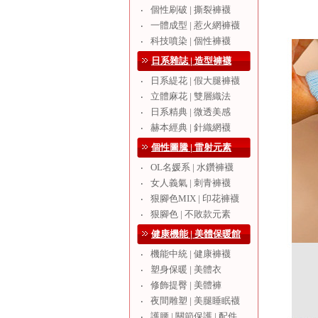
個性刷破 | 撕裂褲襪
‧
一體成型 | 惹火網褲襪
‧
科技噴染 | 個性褲襪
‧
日系雜誌 | 造型褲襪
日系緹花 | 假大腿褲襪
‧
立體麻花 | 雙層織法
‧
日系精典 | 微透美感
‧
赫本經典 | 針織網襪
‧
個性圖騰 | 雷射元素
OL名媛系 | 水鑽褲襪
‧
女人義氣 | 刺青褲襪
‧
狠腳色MIX | 印花褲襪
‧
狠腳色 | 不敗款元素
‧
健康機能 | 美體保暖館
機能中統 | 健康褲襪
‧
塑身保暖 | 美體衣
‧
修飾提臀 | 美體褲
‧
夜間雕塑 | 美腿睡眠襪
‧
護腰 | 關節保護 | 配件
‧