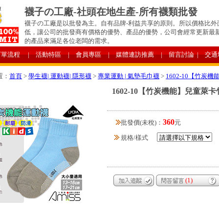
襪子の工廠-社頭在地生產-所有襪類批發
襪子の工廠是以批發為主。自有品牌-利益共享的原則。所以價格比外
低，讓公司的批發商有價格的優勢、產品的優勢，公司會經常更新最
的產品來滿足各位老闆的需求。
下單流程
| 活動特區
| 會員專區
| 媒體連訪推薦
| 留言討論
| 交通
置：
首頁
>
學生襪| 運動襪| 隱形襪
>
專業運動 | 氣墊毛巾襪
>
1602-10【竹
1602-10【竹炭機能】兒童
360
批發價(未稅)：
元
規格/樣式
(1)