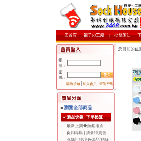
| 回首頁
| 襪子の工廠
| 批發須知
| 
您目前的位
帳
號：
密
碼：
│
│
購物須知
加入會員
查詢密碼
瀏覽全部商品
■
新品快報 | 下單祕笈
最新上架◆熱銷推薦
‧
促銷專區 | 清倉特賣會
‧
🙏媽祖繞境必備品/結緣
‧