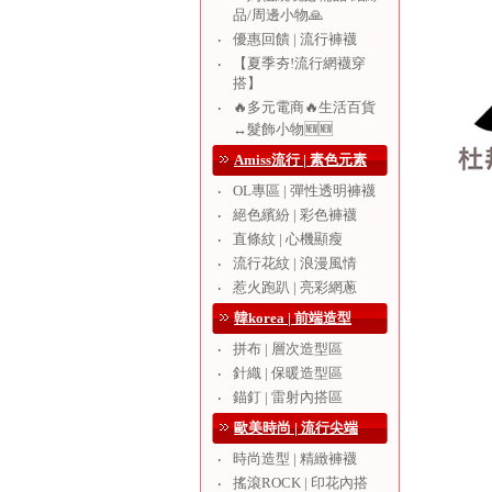
品/周邊小物🙏
優惠回饋 | 流行褲襪
‧
【夏季夯!流行網襪穿
‧
搭】
🔥多元電商🔥生活百貨
‧
↔️髮飾小物🆕🆕
Amiss流行 | 素色元素
OL專區 | 彈性透明褲襪
‧
絕色繽紛 | 彩色褲襪
‧
直條紋 | 心機顯瘦
‧
流行花紋 | 浪漫風情
‧
惹火跑趴 | 亮彩網蔥
‧
韓korea | 前端造型
拼布 | 層次造型區
‧
針織 | 保暖造型區
‧
錨釘 | 雷射內搭區
‧
歐美時尚 | 流行尖端
時尚造型 | 精緻褲襪
‧
搖滾ROCK | 印花內搭
‧