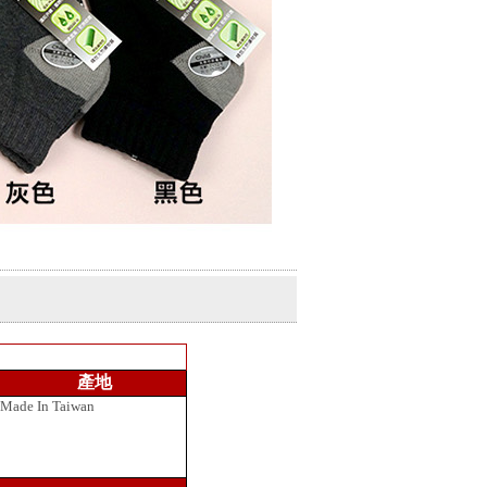
產地
Made In Taiwan