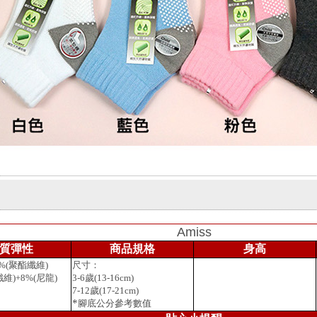
Amiss
質彈性
商品規格
身高
7%(聚酯纖維)
尺寸：
纖維)+8%(尼龍)
3-6歲(13-16cm)
7-12歲(17-21cm)
*
腳底公分參考數值