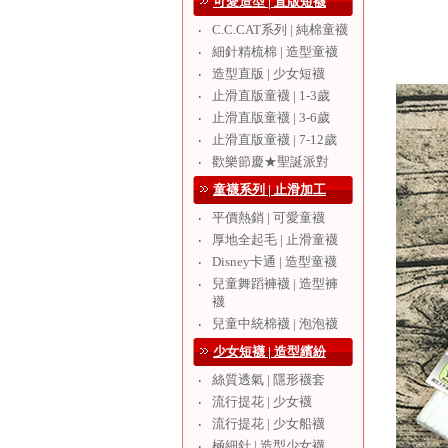
可愛造型 | 直版短襪
C.C.CAT系列 | 純棉童襪
‧
細針精梳棉 | 造型童襪
‧
造型直版 | 少女短襪
‧
止滑直版童襪 | 1-3歲
‧
止滑直版童襪 | 3-6歲
‧
止滑直版童襪 | 7-12歲
‧
歡樂節慶★聖誕派對
‧
童襪系列 | 止滑加工
平價熱銷 | 可愛童襪
‧
厚地全起毛 | 止滑童襪
‧
Disney卡通 | 造型童襪
‧
兒童舞蹈褲襪 | 造型褲
‧
襪
兒童中統棉襪 | 泡泡襪
‧
少女短襪 | 造型繽紛
絲質透氣 | 隱形襪套
‧
流行提花 | 少女襪
‧
流行提花 | 少女船襪
‧
極細針 | 造型少女襪
‧