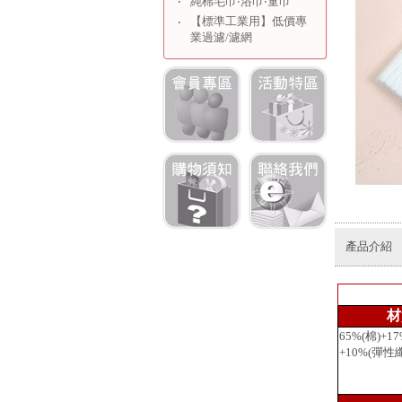
‧
純棉毛巾‧浴巾‧童巾
【標準工業用】低價專
‧
業過濾/濾網
產品介紹
材
65%(棉)+1
+10%(彈性