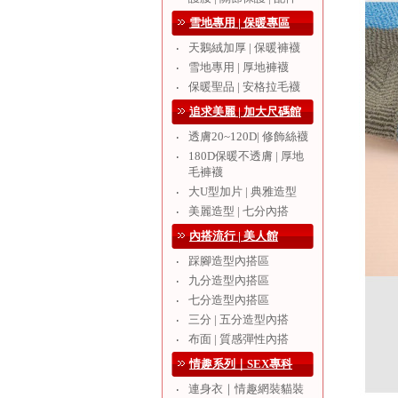
雪地專用 | 保暖專區
天鵝絨加厚 | 保暖褲襪
‧
雪地專用 | 厚地褲襪
‧
保暖聖品 | 安格拉毛襪
‧
追求美麗 | 加大尺碼館
透膚20~120D| 修飾絲襪
‧
180D保暖不透膚 | 厚地
‧
毛褲襪
大U型加片 | 典雅造型
‧
美麗造型 | 七分內搭
‧
內搭流行 | 美人館
踩腳造型內搭區
‧
九分造型內搭區
‧
七分造型內搭區
‧
三分 | 五分造型內搭
‧
布面 | 質感彈性內搭
‧
情趣系列｜SEX專科
連身衣｜情趣網裝貓裝
‧