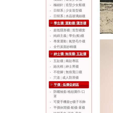
極細針 | 造型少女船襪
‧
日韓系 | 少女造型襪
‧
日韓系 | 水晶玻璃絲襪
‧
學生襪| 運動襪| 隱形襪
超低隱形襪 | 造型襪套
‧
純綿主義 | 學生(船)襪
‧
專業運動 | 氣墊毛巾襪
‧
全竹炭面紗棉襪
‧
紳士襪| 無痕襪| 五趾襪
五趾襪 | 兩趾專區
‧
絲光棉 | 紳士男襪
‧
不咬腳 | 無痕寬口襪
‧
穴道 | 成人防滑襪
‧
平價 | 低價促銷區
防曬袖套/格紋圍巾/口
‧
罩
可愛手機套ღ襪子吊飾
‧
‧
平價休閒襪‧船襪‧童襪