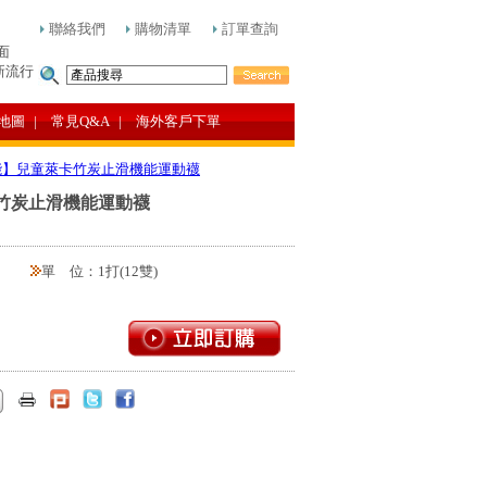
聯絡我們
購物清單
訂單查詢
面
新流行
地圖
| 常見Q&A
| 海外客戶下單
炭機能】兒童萊卡竹炭止滑機能運動襪
萊卡竹炭止滑機能運動襪
單 位：1打(12雙)