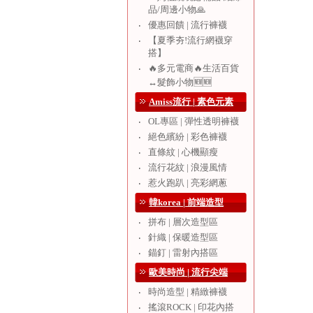
品/周邊小物🙏
優惠回饋 | 流行褲襪
‧
【夏季夯!流行網襪穿
‧
搭】
🔥多元電商🔥生活百貨
‧
↔️髮飾小物🆕🆕
Amiss流行 | 素色元素
OL專區 | 彈性透明褲襪
‧
絕色繽紛 | 彩色褲襪
‧
直條紋 | 心機顯瘦
‧
流行花紋 | 浪漫風情
‧
惹火跑趴 | 亮彩網蔥
‧
韓korea | 前端造型
拼布 | 層次造型區
‧
針織 | 保暖造型區
‧
錨釘 | 雷射內搭區
‧
歐美時尚 | 流行尖端
時尚造型 | 精緻褲襪
‧
搖滾ROCK | 印花內搭
‧