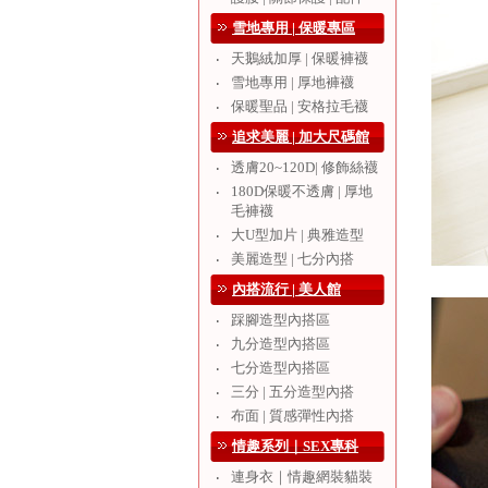
雪地專用 | 保暖專區
天鵝絨加厚 | 保暖褲襪
‧
雪地專用 | 厚地褲襪
‧
保暖聖品 | 安格拉毛襪
‧
追求美麗 | 加大尺碼館
透膚20~120D| 修飾絲襪
‧
180D保暖不透膚 | 厚地
‧
毛褲襪
大U型加片 | 典雅造型
‧
美麗造型 | 七分內搭
‧
內搭流行 | 美人館
踩腳造型內搭區
‧
九分造型內搭區
‧
七分造型內搭區
‧
三分 | 五分造型內搭
‧
布面 | 質感彈性內搭
‧
情趣系列｜SEX專科
連身衣｜情趣網裝貓裝
‧