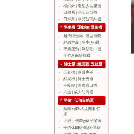
極細針 | 造型少女船襪
‧
日韓系 | 少女造型襪
‧
日韓系 | 水晶玻璃絲襪
‧
學生襪| 運動襪| 隱形襪
超低隱形襪 | 造型襪套
‧
純綿主義 | 學生(船)襪
‧
專業運動 | 氣墊毛巾襪
‧
全竹炭面紗棉襪
‧
紳士襪| 無痕襪| 五趾襪
五趾襪 | 兩趾專區
‧
絲光棉 | 紳士男襪
‧
不咬腳 | 無痕寬口襪
‧
穴道 | 成人防滑襪
‧
平價 | 低價促銷區
防曬袖套/格紋圍巾/口
‧
罩
可愛手機套ღ襪子吊飾
‧
‧
平價休閒襪‧船襪‧童襪