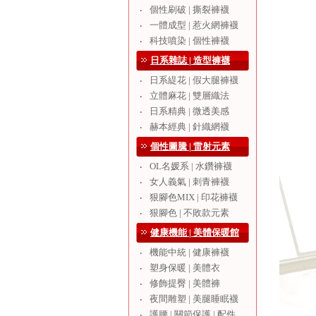
個性刷破 | 撕裂褲襪
‧
一體成型 | 惹火網褲襪
‧
科技噴染 | 個性褲襪
‧
日系雜誌 | 造型褲襪
日系緹花 | 假大腿褲襪
‧
立體麻花 | 雙層織法
‧
日系精典 | 微透美感
‧
赫本經典 | 針織網襪
‧
個性圖騰 | 雷射元素
OL名媛系 | 水鑽褲襪
‧
女人義氣 | 刺青褲襪
‧
狠腳色MIX | 印花褲襪
‧
狠腳色 | 不敗款元素
‧
健康機能 | 美體保暖館
機能中統 | 健康褲襪
‧
塑身保暖 | 美體衣
‧
修飾提臀 | 美體褲
‧
夜間雕塑 | 美腿睡眠襪
‧
護腰 | 關節保護 | 配件
‧