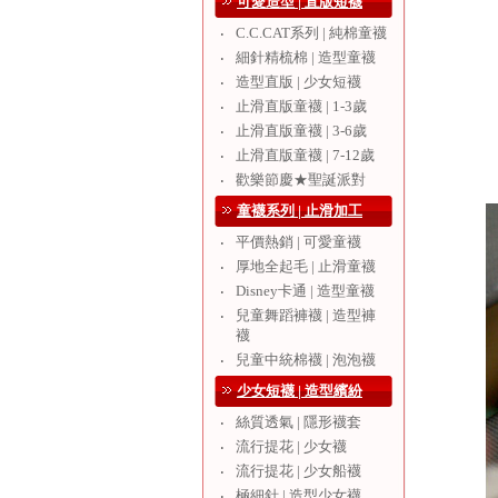
可愛造型 | 直版短襪
C.C.CAT系列 | 純棉童襪
‧
細針精梳棉 | 造型童襪
‧
造型直版 | 少女短襪
‧
止滑直版童襪 | 1-3歲
‧
止滑直版童襪 | 3-6歲
‧
止滑直版童襪 | 7-12歲
‧
歡樂節慶★聖誕派對
‧
童襪系列 | 止滑加工
平價熱銷 | 可愛童襪
‧
厚地全起毛 | 止滑童襪
‧
Disney卡通 | 造型童襪
‧
兒童舞蹈褲襪 | 造型褲
‧
襪
兒童中統棉襪 | 泡泡襪
‧
少女短襪 | 造型繽紛
絲質透氣 | 隱形襪套
‧
流行提花 | 少女襪
‧
流行提花 | 少女船襪
‧
極細針 | 造型少女襪
‧