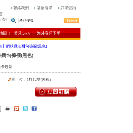
聯絡我們
購物清單
訂單查詢
面
新流行
地圖
| 常見Q&A
| 海外客戶下單
防脫絲】網狀織法耐勾褲襪(黑色)
織法耐勾褲襪(黑色)
紙卡包裝
單 位：1打12雙(未稅)