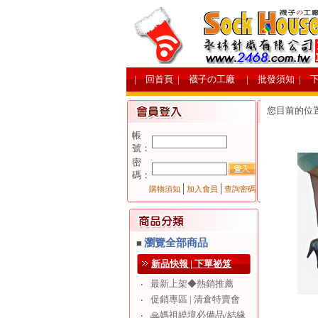
| 回首頁
| 襪子の工廠
| 批發須知
| 
您目前的位
帳
號：
密
碼：
│
│
購物須知
加入會員
查詢密碼
瀏覽全部商品
■
新品快報 | 下單祕笈
最新上架◆熱銷推薦
‧
促銷專區 | 清倉特賣會
‧
🙏媽祖繞境必備品/結緣
‧