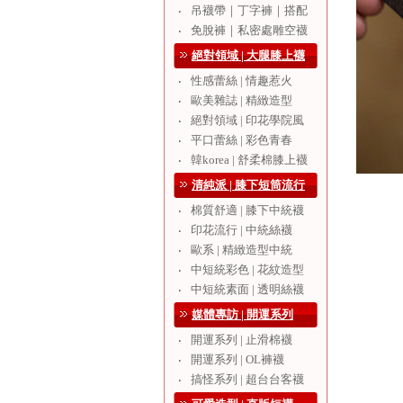
吊襪帶｜丁字褲｜搭配
‧
免脫褲｜私密處雕空襪
‧
絕對領域 | 大腿膝上襪
性感蕾絲 | 情趣惹火
‧
歐美雜誌 | 精緻造型
‧
絕對領域 | 印花學院風
‧
平口蕾絲 | 彩色青春
‧
韓korea | 舒柔棉膝上襪
‧
清純派 | 膝下短筒流行
棉質舒適 | 膝下中統襪
‧
印花流行 | 中統絲襪
‧
歐系 | 精緻造型中統
‧
中短統彩色 | 花紋造型
‧
中短統素面 | 透明絲襪
‧
媒體專訪 | 開運系列
開運系列 | 止滑棉襪
‧
開運系列 | OL褲襪
‧
搞怪系列 | 超台台客襪
‧