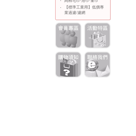
‧
純棉毛巾‧浴巾‧童巾
【標準工業用】低價專
‧
業過濾/濾網