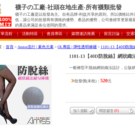
襪子の工廠-社頭在地生產-所有襪類批發
襪子の工廠是以批發為主。自有品牌-利益共享的原則。所以價格比外
低，讓公司的批發商有價格的優勢、產品的優勢，公司會經常更新最
的產品來滿足各位老闆的需求。
下單流程
| 活動特區
| 會員專區
| 媒體連訪推薦
| 留言討論
| 交通
置：
首頁
>
Amiss流行 | 素色元素
>
OL專區 | 彈性透明褲襪
>
1101-13【40D
1101-13【40D防脫絲】網狀
一般褲型不脫絲網狀織法設計，公版
520
批發價(未稅)：
元
(0)