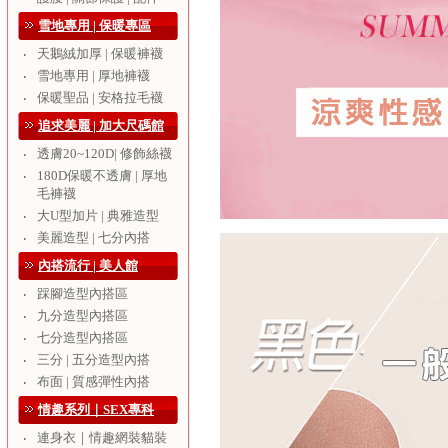
雪地專用 | 保暖專區
天鵝絨加厚 | 保暖褲襪
‧
雪地專用 | 厚地褲襪
‧
保暖聖品 | 安格拉毛襪
‧
追求美麗 | 加大尺碼館
透膚20~120D| 修飾絲襪
‧
180D保暖不透膚 | 厚地
‧
毛褲襪
大U型加片 | 典雅造型
‧
美麗造型 | 七分內搭
‧
內搭流行 | 美人館
踩腳造型內搭區
‧
九分造型內搭區
‧
七分造型內搭區
‧
三分 | 五分造型內搭
‧
布面 | 質感彈性內搭
‧
情趣系列｜SEX專科
連身衣｜情趣網裝貓裝
‧