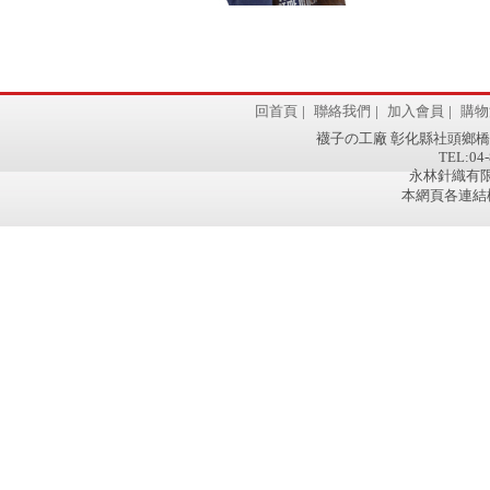
回首頁
|
聯絡我們
|
加入會員
|
購物
襪子の工廠 彰化縣社頭鄉橋
TEL:04-
永林針織有限公
本網頁各連結