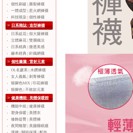
個性刷破 | 撕裂褲襪
‧
一體成型 | 惹火網褲襪
‧
科技噴染 | 個性褲襪
‧
日系雜誌 | 造型褲襪
日系緹花 | 假大腿褲襪
‧
立體麻花 | 雙層織法
‧
日系精典 | 微透美感
‧
赫本經典 | 針織網襪
‧
個性圖騰 | 雷射元素
OL名媛系 | 水鑽褲襪
‧
女人義氣 | 刺青褲襪
‧
狠腳色MIX | 印花褲襪
‧
狠腳色 | 不敗款元素
‧
健康機能 | 美體保暖館
機能中統 | 健康褲襪
‧
塑身保暖 | 美體衣
‧
修飾提臀 | 美體褲
‧
夜間雕塑 | 美腿睡眠襪
‧
護腰 | 關節保護 | 配件
‧