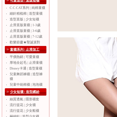
可愛造型 | 直版短襪
C.C.CAT系列 | 純棉童襪
‧
細針精梳棉 | 造型童襪
‧
造型直版 | 少女短襪
‧
止滑直版童襪 | 1-3歲
‧
止滑直版童襪 | 3-6歲
‧
止滑直版童襪 | 7-12歲
‧
歡樂節慶★聖誕派對
‧
童襪系列 | 止滑加工
平價熱銷 | 可愛童襪
‧
厚地全起毛 | 止滑童襪
‧
Disney卡通 | 造型童襪
‧
兒童舞蹈褲襪 | 造型褲
‧
襪
兒童中統棉襪 | 泡泡襪
‧
少女短襪 | 造型繽紛
絲質透氣 | 隱形襪套
‧
流行提花 | 少女襪
‧
流行提花 | 少女船襪
‧
極細針 | 造型少女襪
‧