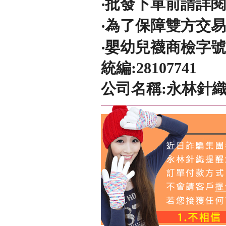
‧批發下單前請詳
‧為了保障雙方交
‧嬰幼兒襪商檢字號
統編:28107741
公司名稱:永林針