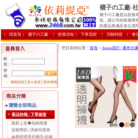
襪子の工廠-
襪子の工廠是以批發
低，讓公司的批發商
的產品來滿足各位老
| 回首頁
| 襪子の工廠
| 批發須知
| 下單流程
| 活動特區
| 會
您目前的位置：
首頁
>
Amiss流行 | 素色元
帳
號：
密
碼：
│
│
購物須知
加入會員
查詢密碼
瀏覽全部商品
■
新品快報 | 下單祕笈
最新上架◆熱銷推薦
‧
促銷專區 | 清倉特賣會
‧
🙏媽祖繞境必備品/結緣
‧