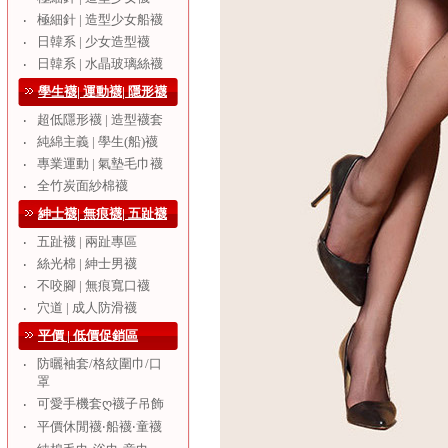
極細針 | 造型少女船襪
‧
日韓系 | 少女造型襪
‧
日韓系 | 水晶玻璃絲襪
‧
學生襪| 運動襪| 隱形襪
超低隱形襪 | 造型襪套
‧
純綿主義 | 學生(船)襪
‧
專業運動 | 氣墊毛巾襪
‧
全竹炭面紗棉襪
‧
紳士襪| 無痕襪| 五趾襪
五趾襪 | 兩趾專區
‧
絲光棉 | 紳士男襪
‧
不咬腳 | 無痕寬口襪
‧
穴道 | 成人防滑襪
‧
平價 | 低價促銷區
防曬袖套/格紋圍巾/口
‧
罩
可愛手機套ღ襪子吊飾
‧
‧
平價休閒襪‧船襪‧童襪