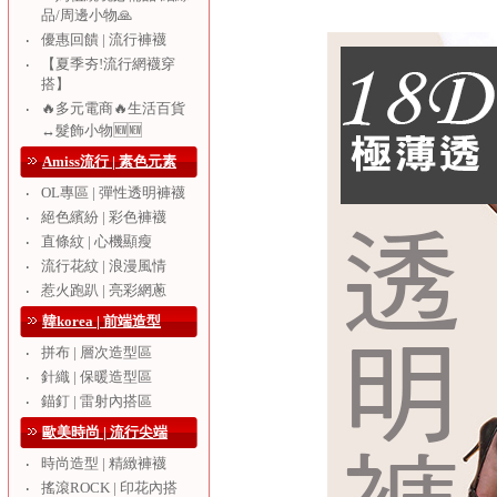
品/周邊小物🙏
優惠回饋 | 流行褲襪
‧
【夏季夯!流行網襪穿
‧
搭】
🔥多元電商🔥生活百貨
‧
↔️髮飾小物🆕🆕
Amiss流行 | 素色元素
OL專區 | 彈性透明褲襪
‧
絕色繽紛 | 彩色褲襪
‧
直條紋 | 心機顯瘦
‧
流行花紋 | 浪漫風情
‧
惹火跑趴 | 亮彩網蔥
‧
韓korea | 前端造型
拼布 | 層次造型區
‧
針織 | 保暖造型區
‧
錨釘 | 雷射內搭區
‧
歐美時尚 | 流行尖端
時尚造型 | 精緻褲襪
‧
搖滾ROCK | 印花內搭
‧