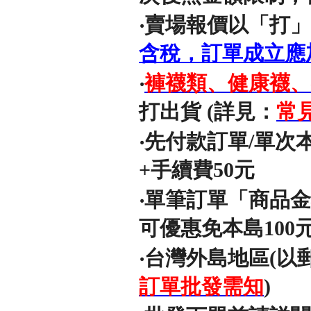
‧賣場報價以「打」(
含稅，訂單成立應
‧
褲襪類、健康襪、
打出貨 (詳見：
常
‧先付款訂單/單次
+手續費50元
‧單筆訂單「商品
可優惠免本島100
‧台灣外島地區(以
訂單批發需知
)