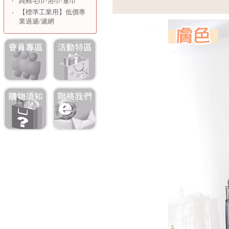
‧
純棉毛巾‧浴巾‧童巾
【標準工業用】低價專
‧
業過濾/濾網