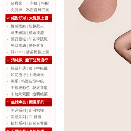
吊襪帶｜丁字褲｜搭配
‧
免脫褲｜私密處雕空襪
‧
絕對領域 | 大腿膝上襪
性感蕾絲 | 情趣惹火
‧
歐美雜誌 | 精緻造型
‧
絕對領域 | 印花學院風
‧
平口蕾絲 | 彩色青春
‧
韓korea | 舒柔棉膝上襪
‧
清純派 | 膝下短筒流行
棉質舒適 | 膝下中統襪
‧
印花流行 | 中統絲襪
‧
歐系 | 精緻造型中統
‧
中短統彩色 | 花紋造型
‧
中短統素面 | 透明絲襪
‧
媒體專訪 | 開運系列
開運系列 | 止滑棉襪
‧
開運系列 | OL褲襪
‧
搞怪系列 | 超台台客襪
‧