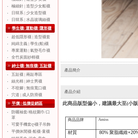
極細針 | 造型少女船襪
‧
日韓系 | 少女造型襪
‧
日韓系 | 水晶玻璃絲襪
‧
學生襪| 運動襪| 隱形襪
超低隱形襪 | 造型襪套
‧
純綿主義 | 學生(船)襪
‧
專業運動 | 氣墊毛巾襪
‧
全竹炭面紗棉襪
‧
紳士襪| 無痕襪| 五趾襪
產品簡介
五趾襪 | 兩趾專區
‧
絲光棉 | 紳士男襪
‧
不咬腳 | 無痕寬口襪
‧
產品介紹
穴道 | 成人防滑襪
‧
此商品版型偏小，建議最大至(小版L
平價 | 低價促銷區
防曬袖套/格紋圍巾/口
‧
罩
Amiss
商品品牌
可愛手機套ღ襪子吊飾
‧
‧
平價休閒襪‧船襪‧童襪
材質
80%
聚脂纖維
+20