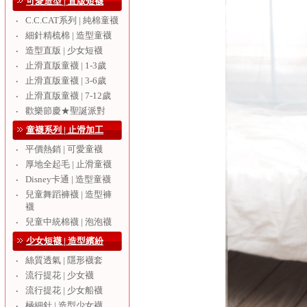
可愛造型 | 直版短襪
C.C.CAT系列 | 純棉童襪
‧
細針精梳棉 | 造型童襪
‧
造型直版 | 少女短襪
‧
止滑直版童襪 | 1-3歲
‧
止滑直版童襪 | 3-6歲
‧
止滑直版童襪 | 7-12歲
‧
歡樂節慶★聖誕派對
‧
童襪系列 | 止滑加工
平價熱銷 | 可愛童襪
‧
厚地全起毛 | 止滑童襪
‧
Disney卡通 | 造型童襪
‧
兒童舞蹈褲襪 | 造型褲
‧
襪
兒童中統棉襪 | 泡泡襪
‧
少女短襪 | 造型繽紛
絲質透氣 | 隱形襪套
‧
流行提花 | 少女襪
‧
流行提花 | 少女船襪
‧
極細針 | 造型少女襪
‧