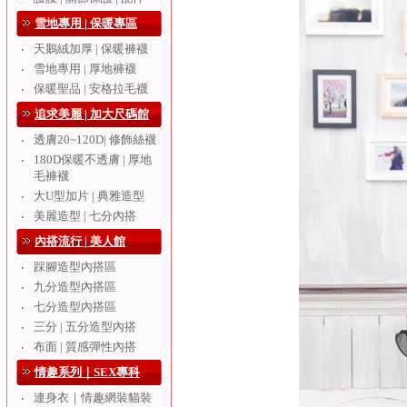
雪地專用 | 保暖專區
天鵝絨加厚 | 保暖褲襪
‧
雪地專用 | 厚地褲襪
‧
保暖聖品 | 安格拉毛襪
‧
追求美麗 | 加大尺碼館
透膚20~120D| 修飾絲襪
‧
180D保暖不透膚 | 厚地
‧
毛褲襪
大U型加片 | 典雅造型
‧
美麗造型 | 七分內搭
‧
內搭流行 | 美人館
踩腳造型內搭區
‧
九分造型內搭區
‧
七分造型內搭區
‧
三分 | 五分造型內搭
‧
布面 | 質感彈性內搭
‧
情趣系列｜SEX專科
連身衣｜情趣網裝貓裝
‧