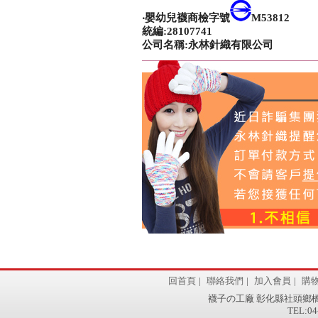
‧嬰幼兒襪商檢字號
M53812
統編:28107741
公司名稱:永林針織有限公司
回首頁
|
聯絡我們
|
加入會員
|
購
襪子の工廠 彰化縣社頭鄉橋
TEL:04