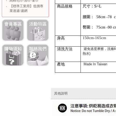
‧
純棉毛巾‧浴巾‧童巾
S~L
【標準工業用】低價專
商品規格
尺寸：
‧
業過濾/濾網
腰圍：
58cm -78 
臀圍：
75cm -90 c
150cm
-165cm
身高
清洗方法
避免過度摩擦，洗滌
熱水
)
產地
Made In Taiwan
其他說明