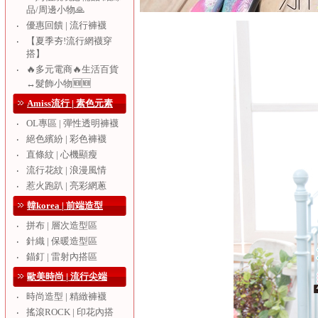
品/周邊小物🙏
優惠回饋 | 流行褲襪
‧
【夏季夯!流行網襪穿
‧
搭】
🔥多元電商🔥生活百貨
‧
↔️髮飾小物🆕🆕
Amiss流行 | 素色元素
OL專區 | 彈性透明褲襪
‧
絕色繽紛 | 彩色褲襪
‧
直條紋 | 心機顯瘦
‧
流行花紋 | 浪漫風情
‧
惹火跑趴 | 亮彩網蔥
‧
韓korea | 前端造型
拼布 | 層次造型區
‧
針織 | 保暖造型區
‧
錨釘 | 雷射內搭區
‧
歐美時尚 | 流行尖端
時尚造型 | 精緻褲襪
‧
搖滾ROCK | 印花內搭
‧