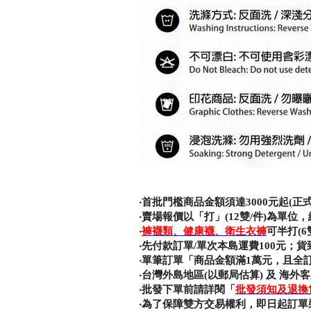
‧
首批門檻商品金額須達3000元起(
‧賣場報價以「打」(12雙/件)為單位，
‧
褲襪類、健康襪、衛生衣褲
可半打(6
‧先付款訂單/單次本島運費100元；貨
‧單筆訂單「商品金額滿1萬元，且全
‧台灣外島地區(以郵局估算) 及 海外
‧批發下單前請詳閱「
批發須知及退換
‧為了保障雙方交易權利，即日起訂