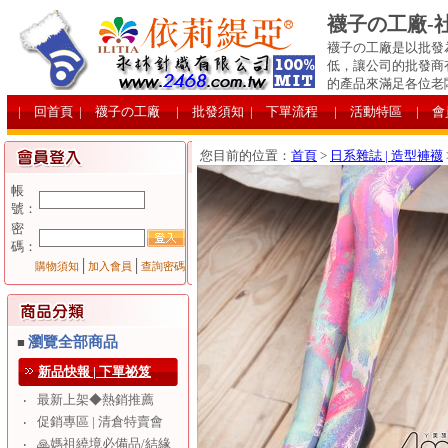
襪子の工廠-
襪子の工廠是以批發
低，讓公司的批發商
的產品來滿足各位老
| 回首頁
| 襪子の工廠
| 批發須知
| 下單流程
| 活動特區
| 
您目前的位置：
首頁
>
日系雜誌 | 造型褲襪
帳
號：
密
碼：
│
│
購物須知
加入會員
查詢密碼
瀏覽全部商品
■
新品快報 | 下單祕笈
最新上架◆熱銷推薦
‧
促銷專區 | 清倉特賣會
‧
🙏媽祖繞境必備品/結緣
‧