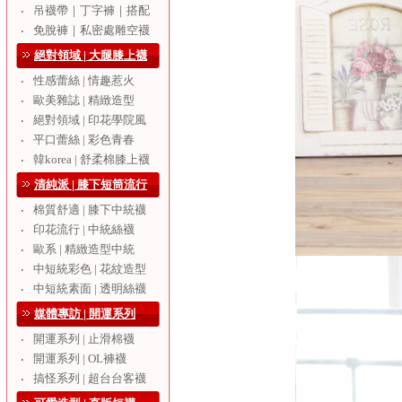
吊襪帶｜丁字褲｜搭配
‧
免脫褲｜私密處雕空襪
‧
絕對領域 | 大腿膝上襪
性感蕾絲 | 情趣惹火
‧
歐美雜誌 | 精緻造型
‧
絕對領域 | 印花學院風
‧
平口蕾絲 | 彩色青春
‧
韓korea | 舒柔棉膝上襪
‧
清純派 | 膝下短筒流行
棉質舒適 | 膝下中統襪
‧
印花流行 | 中統絲襪
‧
歐系 | 精緻造型中統
‧
中短統彩色 | 花紋造型
‧
中短統素面 | 透明絲襪
‧
媒體專訪 | 開運系列
開運系列 | 止滑棉襪
‧
開運系列 | OL褲襪
‧
搞怪系列 | 超台台客襪
‧