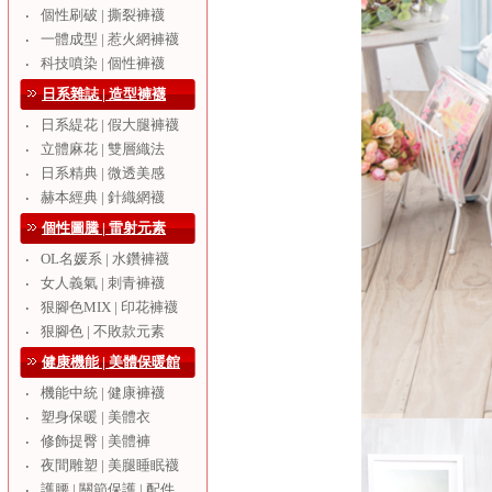
個性刷破 | 撕裂褲襪
‧
一體成型 | 惹火網褲襪
‧
科技噴染 | 個性褲襪
‧
日系雜誌 | 造型褲襪
日系緹花 | 假大腿褲襪
‧
立體麻花 | 雙層織法
‧
日系精典 | 微透美感
‧
赫本經典 | 針織網襪
‧
個性圖騰 | 雷射元素
OL名媛系 | 水鑽褲襪
‧
女人義氣 | 刺青褲襪
‧
狠腳色MIX | 印花褲襪
‧
狠腳色 | 不敗款元素
‧
健康機能 | 美體保暖館
機能中統 | 健康褲襪
‧
塑身保暖 | 美體衣
‧
修飾提臀 | 美體褲
‧
夜間雕塑 | 美腿睡眠襪
‧
護腰 | 關節保護 | 配件
‧