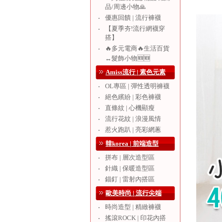
品/周邊小物🙏
優惠回饋 | 流行褲襪
‧
【夏季夯!流行網襪穿
‧
搭】
🔥多元電商🔥生活百貨
‧
↔️髮飾小物🆕🆕
Amiss流行 | 素色元素
OL專區 | 彈性透明褲襪
‧
絕色繽紛 | 彩色褲襪
‧
直條紋 | 心機顯瘦
‧
流行花紋 | 浪漫風情
‧
惹火跑趴 | 亮彩網蔥
‧
韓korea | 前端造型
拼布 | 層次造型區
‧
針織 | 保暖造型區
‧
錨釘 | 雷射內搭區
‧
歐美時尚 | 流行尖端
時尚造型 | 精緻褲襪
‧
搖滾ROCK | 印花內搭
‧