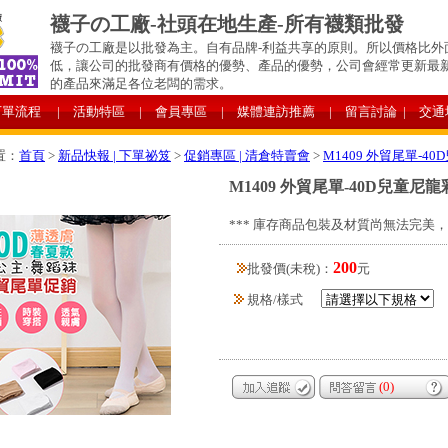
襪子の工廠-社頭在地生產-所有襪類批發
襪子の工廠是以批發為主。自有品牌-利益共享的原則。所以價格比外
低，讓公司的批發商有價格的優勢、產品的優勢，公司會經常更新最
的產品來滿足各位老闆的需求。
下單流程
| 活動特區
| 會員專區
| 媒體連訪推薦
| 留言討論
| 交通
置：
首頁
>
新品快報 | 下單祕笈
>
促銷專區 | 清倉特賣會
>
M1409 外貿尾單-4
M1409 外貿尾單-40D兒童尼
*** 庫存商品包裝及材質尚無法完美，
200
批發價(未稅)：
元
規格/樣式
(0)