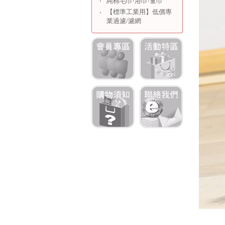
‧
純棉毛巾‧浴巾‧童巾
【標準工業用】低價專
‧
業過濾/濾網