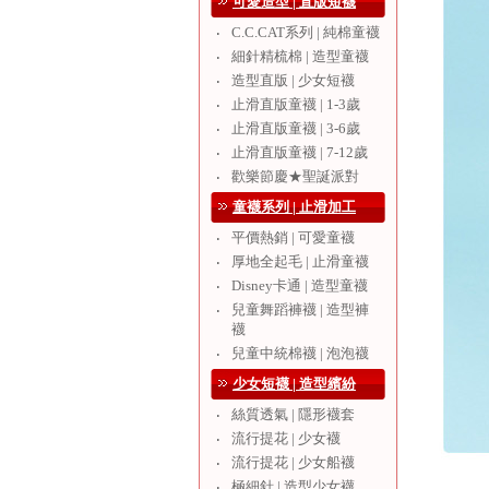
可愛造型 | 直版短襪
C.C.CAT系列 | 純棉童襪
‧
細針精梳棉 | 造型童襪
‧
造型直版 | 少女短襪
‧
止滑直版童襪 | 1-3歲
‧
止滑直版童襪 | 3-6歲
‧
止滑直版童襪 | 7-12歲
‧
歡樂節慶★聖誕派對
‧
童襪系列 | 止滑加工
平價熱銷 | 可愛童襪
‧
厚地全起毛 | 止滑童襪
‧
Disney卡通 | 造型童襪
‧
兒童舞蹈褲襪 | 造型褲
‧
襪
兒童中統棉襪 | 泡泡襪
‧
少女短襪 | 造型繽紛
絲質透氣 | 隱形襪套
‧
流行提花 | 少女襪
‧
流行提花 | 少女船襪
‧
極細針 | 造型少女襪
‧