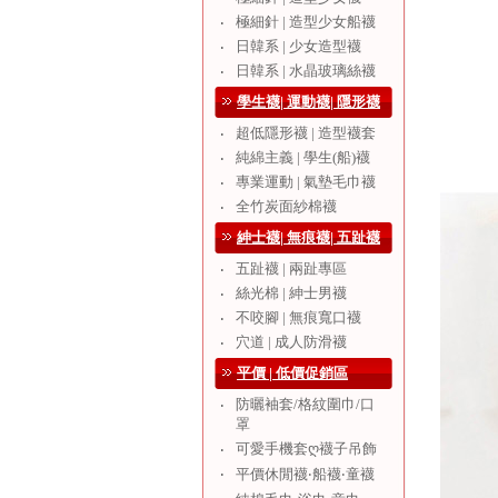
極細針 | 造型少女船襪
‧
日韓系 | 少女造型襪
‧
日韓系 | 水晶玻璃絲襪
‧
學生襪| 運動襪| 隱形襪
超低隱形襪 | 造型襪套
‧
純綿主義 | 學生(船)襪
‧
專業運動 | 氣墊毛巾襪
‧
全竹炭面紗棉襪
‧
紳士襪| 無痕襪| 五趾襪
五趾襪 | 兩趾專區
‧
絲光棉 | 紳士男襪
‧
不咬腳 | 無痕寬口襪
‧
穴道 | 成人防滑襪
‧
平價 | 低價促銷區
防曬袖套/格紋圍巾/口
‧
罩
可愛手機套ღ襪子吊飾
‧
‧
平價休閒襪‧船襪‧童襪