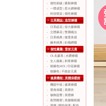
個性刷破 | 撕裂褲襪
‧
一體成型 | 惹火網褲襪
‧
科技噴染 | 個性褲襪
‧
日系雜誌 | 造型褲襪
日系緹花 | 假大腿褲襪
‧
立體麻花 | 雙層織法
‧
日系精典 | 微透美感
‧
赫本經典 | 針織網襪
‧
個性圖騰 | 雷射元素
OL名媛系 | 水鑽褲襪
‧
女人義氣 | 刺青褲襪
‧
狠腳色MIX | 印花褲襪
‧
狠腳色 | 不敗款元素
‧
健康機能 | 美體保暖館
機能中統 | 健康褲襪
‧
塑身保暖 | 美體衣
‧
修飾提臀 | 美體褲
‧
夜間雕塑 | 美腿睡眠襪
‧
護腰 | 關節保護 | 配件
‧