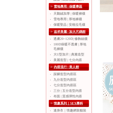
雪地專用 | 保暖專區
天鵝絨加厚 | 保暖褲襪
‧
雪地專用 | 厚地褲襪
‧
保暖聖品 | 安格拉毛襪
‧
追求美麗 | 加大尺碼館
透膚20~120D| 修飾絲襪
‧
180D保暖不透膚 | 厚地
‧
毛褲襪
大U型加片 | 典雅造型
‧
美麗造型 | 七分內搭
‧
內搭流行 | 美人館
踩腳造型內搭區
‧
九分造型內搭區
‧
七分造型內搭區
‧
三分 | 五分造型內搭
‧
布面 | 質感彈性內搭
‧
情趣系列｜SEX專科
連身衣｜情趣網裝貓裝
‧