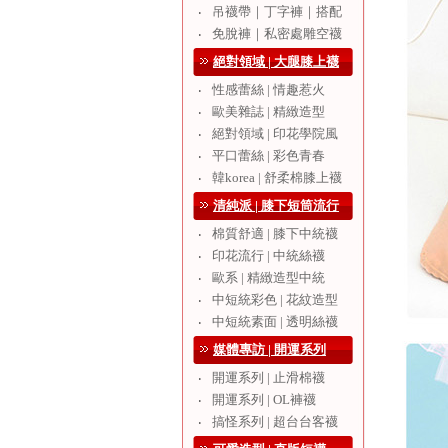
吊襪帶｜丁字褲｜搭配
‧
免脫褲｜私密處雕空襪
‧
絕對領域 | 大腿膝上襪
性感蕾絲 | 情趣惹火
‧
歐美雜誌 | 精緻造型
‧
絕對領域 | 印花學院風
‧
平口蕾絲 | 彩色青春
‧
韓korea | 舒柔棉膝上襪
‧
清純派 | 膝下短筒流行
棉質舒適 | 膝下中統襪
‧
印花流行 | 中統絲襪
‧
歐系 | 精緻造型中統
‧
中短統彩色 | 花紋造型
‧
中短統素面 | 透明絲襪
‧
媒體專訪 | 開運系列
開運系列 | 止滑棉襪
‧
開運系列 | OL褲襪
‧
搞怪系列 | 超台台客襪
‧