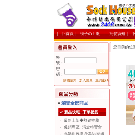
| 回首頁
| 襪子の工廠
| 批發須知
| 
您目前的位
帳
號：
密
碼：
│
│
購物須知
加入會員
查詢密碼
瀏覽全部商品
■
新品快報 | 下單祕笈
最新上架◆熱銷推薦
‧
促銷專區 | 清倉特賣會
‧
🙏媽祖繞境必備品/結緣
‧