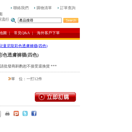
聯絡我們
購物清單
訂單查詢
面
新流行
地圖
| 常見Q&A
| 海外客戶下單
0D兒童尼龍彩色透膚褲襪(四色)
龍彩色透膚褲襪(四色)
請批發商斟酌恕不接受退換貨 ***
單 位：一打12件