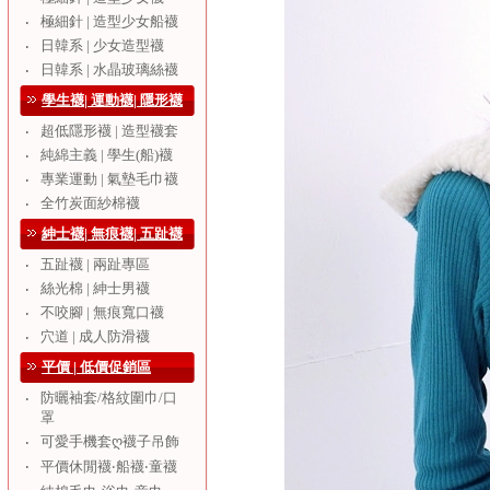
極細針 | 造型少女船襪
‧
日韓系 | 少女造型襪
‧
日韓系 | 水晶玻璃絲襪
‧
學生襪| 運動襪| 隱形襪
超低隱形襪 | 造型襪套
‧
純綿主義 | 學生(船)襪
‧
專業運動 | 氣墊毛巾襪
‧
全竹炭面紗棉襪
‧
紳士襪| 無痕襪| 五趾襪
五趾襪 | 兩趾專區
‧
絲光棉 | 紳士男襪
‧
不咬腳 | 無痕寬口襪
‧
穴道 | 成人防滑襪
‧
平價 | 低價促銷區
防曬袖套/格紋圍巾/口
‧
罩
可愛手機套ღ襪子吊飾
‧
‧
平價休閒襪‧船襪‧童襪