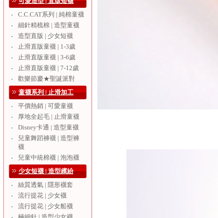
可愛造型 | 直版短襪
C.C.CAT系列 | 純棉童襪
‧
細針精梳棉 | 造型童襪
‧
造型直版 | 少女短襪
‧
止滑直版童襪 | 1-3歲
‧
止滑直版童襪 | 3-6歲
‧
止滑直版童襪 | 7-12歲
‧
歡樂節慶★聖誕派對
‧
童襪系列 | 止滑加工
平價熱銷 | 可愛童襪
‧
厚地全起毛 | 止滑童襪
‧
Disney卡通 | 造型童襪
‧
兒童舞蹈褲襪 | 造型褲
‧
襪
兒童中統棉襪 | 泡泡襪
‧
少女短襪 | 造型繽紛
絲質透氣 | 隱形襪套
‧
流行提花 | 少女襪
‧
流行提花 | 少女船襪
‧
極細針 | 造型少女襪
‧