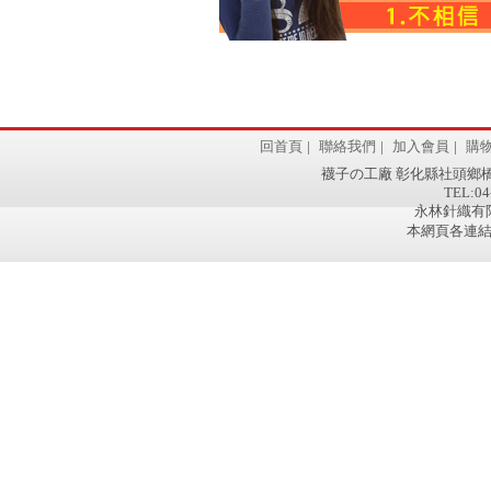
回首頁
|
聯絡我們
|
加入會員
|
購
襪子の工廠 彰化縣社頭鄉橋
TEL:04
永林針織有限
本網頁各連