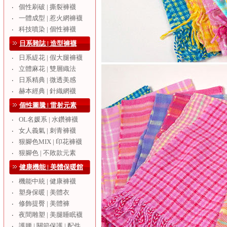
個性刷破 | 撕裂褲襪
‧
一體成型 | 惹火網褲襪
‧
科技噴染 | 個性褲襪
‧
日系雜誌 | 造型褲襪
日系緹花 | 假大腿褲襪
‧
立體麻花 | 雙層織法
‧
日系精典 | 微透美感
‧
赫本經典 | 針織網襪
‧
個性圖騰 | 雷射元素
OL名媛系 | 水鑽褲襪
‧
女人義氣 | 刺青褲襪
‧
狠腳色MIX | 印花褲襪
‧
狠腳色 | 不敗款元素
‧
健康機能 | 美體保暖館
機能中統 | 健康褲襪
‧
塑身保暖 | 美體衣
‧
修飾提臀 | 美體褲
‧
夜間雕塑 | 美腿睡眠襪
‧
護腰 | 關節保護 | 配件
‧