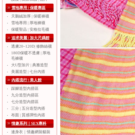
雪地專用 | 保暖專區
天鵝絨加厚 | 保暖褲襪
‧
雪地專用 | 厚地褲襪
‧
保暖聖品 | 安格拉毛襪
‧
追求美麗 | 加大尺碼館
透膚20~120D| 修飾絲襪
‧
180D保暖不透膚 | 厚地
‧
毛褲襪
大U型加片 | 典雅造型
‧
美麗造型 | 七分內搭
‧
內搭流行 | 美人館
踩腳造型內搭區
‧
九分造型內搭區
‧
七分造型內搭區
‧
三分 | 五分造型內搭
‧
布面 | 質感彈性內搭
‧
情趣系列｜SEX專科
連身衣｜情趣網裝貓裝
‧