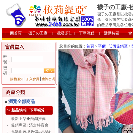
襪子の工廠-
襪子の工廠是以批發
低，讓公司的批發商
的產品來滿足各位老
| 回首頁
| 襪子の工廠
| 批發須知
| 下單流程
| 活動特區
| 
您目前的位置：
首頁
>
平價 | 低價促銷區
>
帳
號：
密
碼：
│
│
購物須知
加入會員
查詢密碼
瀏覽全部商品
■
新品快報 | 下單祕笈
最新上架◆熱銷推薦
‧
促銷專區 | 清倉特賣會
‧
🙏媽祖繞境必備品/結緣
‧