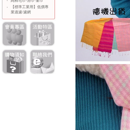
‧
純棉毛巾‧浴巾‧童巾
【標準工業用】低價專
‧
業過濾/濾網