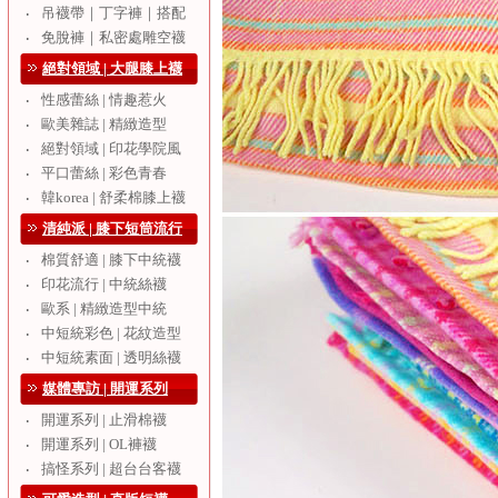
吊襪帶｜丁字褲｜搭配
‧
免脫褲｜私密處雕空襪
‧
絕對領域 | 大腿膝上襪
性感蕾絲 | 情趣惹火
‧
歐美雜誌 | 精緻造型
‧
絕對領域 | 印花學院風
‧
平口蕾絲 | 彩色青春
‧
韓korea | 舒柔棉膝上襪
‧
清純派 | 膝下短筒流行
棉質舒適 | 膝下中統襪
‧
印花流行 | 中統絲襪
‧
歐系 | 精緻造型中統
‧
中短統彩色 | 花紋造型
‧
中短統素面 | 透明絲襪
‧
媒體專訪 | 開運系列
開運系列 | 止滑棉襪
‧
開運系列 | OL褲襪
‧
搞怪系列 | 超台台客襪
‧