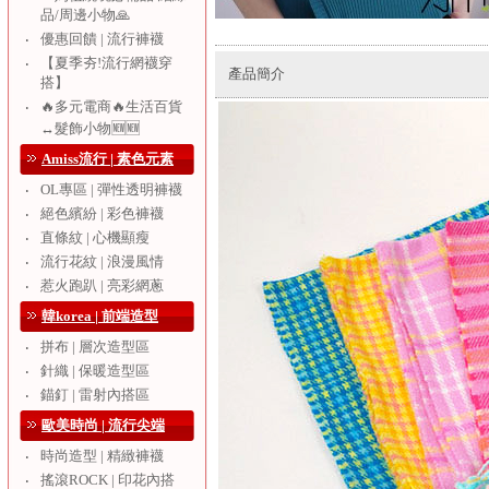
品/周邊小物🙏
優惠回饋 | 流行褲襪
‧
【夏季夯!流行網襪穿
‧
產品簡介
搭】
🔥多元電商🔥生活百貨
‧
↔️髮飾小物🆕🆕
Amiss流行 | 素色元素
OL專區 | 彈性透明褲襪
‧
絕色繽紛 | 彩色褲襪
‧
直條紋 | 心機顯瘦
‧
流行花紋 | 浪漫風情
‧
惹火跑趴 | 亮彩網蔥
‧
韓korea | 前端造型
拼布 | 層次造型區
‧
針織 | 保暖造型區
‧
錨釘 | 雷射內搭區
‧
歐美時尚 | 流行尖端
時尚造型 | 精緻褲襪
‧
搖滾ROCK | 印花內搭
‧