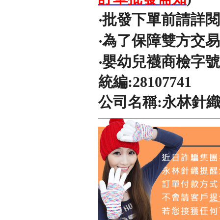
‧批發下單前請詳
‧為了保障雙方交
‧嬰幼兒襪商檢字號
統編:28107741
公司名稱:永林針