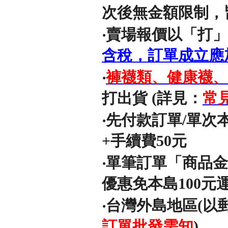
次後無金額限制，
‧賣場報價以「打」(
含稅，訂單成立應
‧
褲襪類、健康襪、
打出貨 (詳見：
常
‧先付款訂單/單次
+手續費50元
‧單筆訂單「商品
優惠免本島100元
‧台灣外島地區(以
訂單批發需知
)