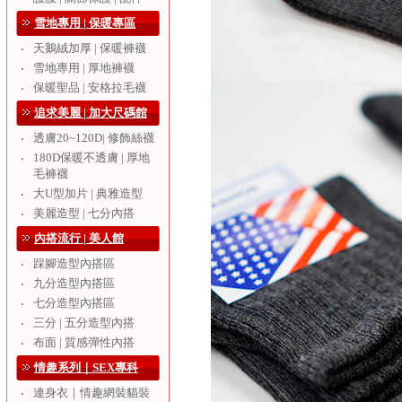
雪地專用 | 保暖專區
天鵝絨加厚 | 保暖褲襪
‧
雪地專用 | 厚地褲襪
‧
保暖聖品 | 安格拉毛襪
‧
追求美麗 | 加大尺碼館
透膚20~120D| 修飾絲襪
‧
180D保暖不透膚 | 厚地
‧
毛褲襪
大U型加片 | 典雅造型
‧
美麗造型 | 七分內搭
‧
內搭流行 | 美人館
踩腳造型內搭區
‧
九分造型內搭區
‧
七分造型內搭區
‧
三分 | 五分造型內搭
‧
布面 | 質感彈性內搭
‧
情趣系列｜SEX專科
連身衣｜情趣網裝貓裝
‧