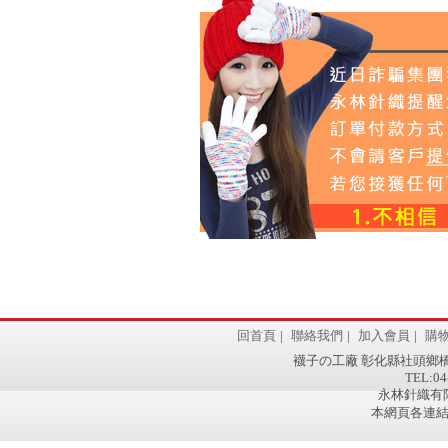
回首頁
|
聯絡我們
|
加入會員
|
購
襪子の工廠 彰化縣社頭鄉橋
TEL:04
永林針織有限
本網頁各連