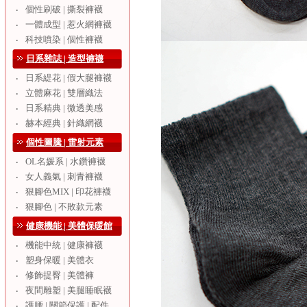
個性刷破 | 撕裂褲襪
‧
一體成型 | 惹火網褲襪
‧
科技噴染 | 個性褲襪
‧
日系雜誌 | 造型褲襪
日系緹花 | 假大腿褲襪
‧
立體麻花 | 雙層織法
‧
日系精典 | 微透美感
‧
赫本經典 | 針織網襪
‧
個性圖騰 | 雷射元素
OL名媛系 | 水鑽褲襪
‧
女人義氣 | 刺青褲襪
‧
狠腳色MIX | 印花褲襪
‧
狠腳色 | 不敗款元素
‧
健康機能 | 美體保暖館
機能中統 | 健康褲襪
‧
塑身保暖 | 美體衣
‧
修飾提臀 | 美體褲
‧
夜間雕塑 | 美腿睡眠襪
‧
護腰 | 關節保護 | 配件
‧