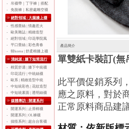
吊襪帶｜丁字褲｜搭配
‧
免脫褲｜私密處雕空襪
‧
絕對領域 | 大腿膝上襪
性感蕾絲 | 情趣惹火
‧
歐美雜誌 | 精緻造型
‧
絕對領域 | 印花學院風
‧
平口蕾絲 | 彩色青春
‧
產品簡介
韓korea | 舒柔棉膝上襪
‧
單雙紙卡裝訂(無吊
清純派 | 膝下短筒流行
棉質舒適 | 膝下中統襪
‧
印花流行 | 中統絲襪
‧
此平價促銷系列
歐系 | 精緻造型中統
‧
中短統彩色 | 花紋造型
‧
應之原料，對於
中短統素面 | 透明絲襪
‧
媒體專訪 | 開運系列
正常原料商品建
開運系列 | 止滑棉襪
‧
開運系列 | OL褲襪
‧
搞怪系列 | 超台台客襪
‧
材質：依新版標