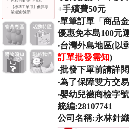
‧
純棉毛巾‧浴巾‧童巾
+手續費50元
【標準工業用】低價專
‧
業過濾/濾網
‧單筆訂單「商品
優惠免本島100元
‧台灣外島地區(以
訂單批發需知
)
‧批發下單前請詳
‧為了保障雙方交
‧嬰幼兒襪商檢字號
統編:28107741
公司名稱:永林針