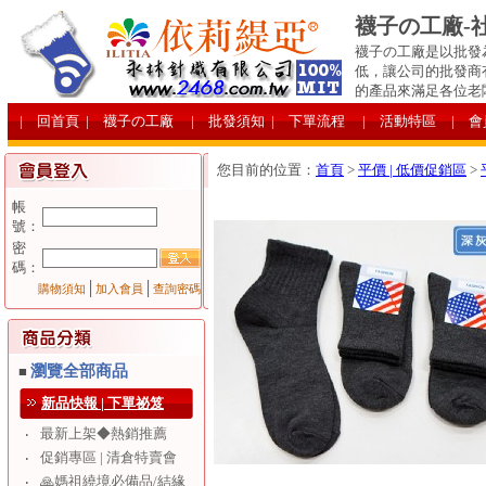
襪子の工廠-
襪子の工廠是以批發
低，讓公司的批發商
的產品來滿足各位老
| 回首頁
| 襪子の工廠
| 批發須知
| 下單流程
| 活動特區
| 
您目前的位置：
首頁
>
平價 | 低價促銷區
>
帳
號：
密
碼：
│
│
購物須知
加入會員
查詢密碼
瀏覽全部商品
■
新品快報 | 下單祕笈
最新上架◆熱銷推薦
‧
促銷專區 | 清倉特賣會
‧
🙏媽祖繞境必備品/結緣
‧