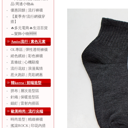
品/周邊小物🙏
優惠回饋 | 流行褲襪
‧
【夏季夯!流行網襪穿
‧
搭】
🔥多元電商🔥生活百貨
‧
↔️髮飾小物🆕🆕
Amiss流行 | 素色元素
OL專區 | 彈性透明褲襪
‧
絕色繽紛 | 彩色褲襪
‧
直條紋 | 心機顯瘦
‧
流行花紋 | 浪漫風情
‧
惹火跑趴 | 亮彩網蔥
‧
韓korea | 前端造型
拼布 | 層次造型區
‧
針織 | 保暖造型區
‧
錨釘 | 雷射內搭區
‧
歐美時尚 | 流行尖端
時尚造型 | 精緻褲襪
‧
搖滾ROCK | 印花內搭
‧