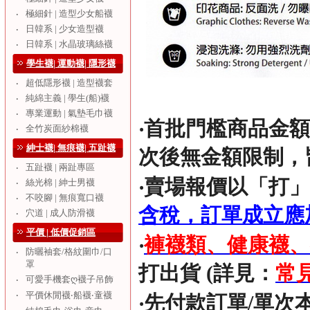
極細針 | 造型少女船襪
‧
日韓系 | 少女造型襪
‧
日韓系 | 水晶玻璃絲襪
‧
學生襪| 運動襪| 隱形襪
超低隱形襪 | 造型襪套
‧
純綿主義 | 學生(船)襪
‧
專業運動 | 氣墊毛巾襪
‧
‧
首批門檻商品金額須
全竹炭面紗棉襪
‧
紳士襪| 無痕襪| 五趾襪
次後無金額限制，
五趾襪 | 兩趾專區
‧
‧賣場報價以「打」(
絲光棉 | 紳士男襪
‧
不咬腳 | 無痕寬口襪
‧
含稅，訂單成立應
穴道 | 成人防滑襪
‧
平價 | 低價促銷區
‧
褲襪類、健康襪、
防曬袖套/格紋圍巾/口
‧
罩
打出貨 (詳見：
常
可愛手機套ღ襪子吊飾
‧
‧
平價休閒襪‧船襪‧童襪
‧先付款訂單/單次