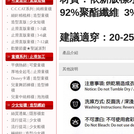
可愛造型 | 直版短襪
C.C.CAT系列 | 純棉童襪
‧
92%聚酯纖維 
細針精梳棉 | 造型童襪
‧
造型直版 | 少女短襪
‧
止滑直版童襪 | 1-3歲
‧
建議適穿：20-25
止滑直版童襪 | 3-6歲
‧
止滑直版童襪 | 7-12歲
‧
歡樂節慶★聖誕派對
‧
產品介紹
童襪系列 | 止滑加工
平價熱銷 | 可愛童襪
‧
其他說明
厚地全起毛 | 止滑童襪
‧
Disney卡通 | 造型童襪
‧
兒童舞蹈褲襪 | 造型褲
‧
襪
兒童中統棉襪 | 泡泡襪
‧
少女短襪 | 造型繽紛
絲質透氣 | 隱形襪套
‧
流行提花 | 少女襪
‧
流行提花 | 少女船襪
‧
極細針 | 造型少女襪
‧