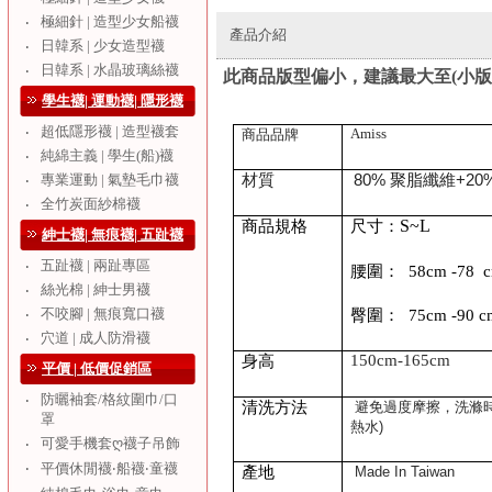
極細針 | 造型少女船襪
‧
產品介紹
日韓系 | 少女造型襪
‧
日韓系 | 水晶玻璃絲襪
‧
此商品版型偏小，建議最大至(小版L
學生襪| 運動襪| 隱形襪
超低隱形襪 | 造型襪套
‧
Amiss
商品品牌
純綿主義 | 學生(船)襪
‧
專業運動 | 氣墊毛巾襪
材質
80%
聚脂纖維
+20
‧
全竹炭面紗棉襪
‧
S~L
商品規格
尺寸：
紳士襪| 無痕襪| 五趾襪
五趾襪 | 兩趾專區
‧
腰圍：
58cm -78 
絲光棉 | 紳士男襪
‧
不咬腳 | 無痕寬口襪
‧
臀圍：
75cm -90 c
穴道 | 成人防滑襪
‧
150cm
-165cm
身高
平價 | 低價促銷區
防曬袖套/格紋圍巾/口
‧
清洗方法
避免過度摩擦，洗滌
罩
熱水
)
可愛手機套ღ襪子吊飾
‧
‧
平價休閒襪‧船襪‧童襪
產地
Made In Taiwan