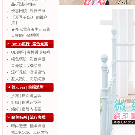
品/周邊小物🙏
優惠回饋 | 流行褲襪
‧
【夏季夯!流行網襪穿
‧
搭】
🔥多元電商🔥生活百貨
‧
↔️髮飾小物🆕🆕
Amiss流行 | 素色元素
OL專區 | 彈性透明褲襪
‧
絕色繽紛 | 彩色褲襪
‧
直條紋 | 心機顯瘦
‧
流行花紋 | 浪漫風情
‧
惹火跑趴 | 亮彩網蔥
‧
韓korea | 前端造型
拼布 | 層次造型區
‧
針織 | 保暖造型區
‧
錨釘 | 雷射內搭區
‧
歐美時尚 | 流行尖端
時尚造型 | 精緻褲襪
‧
搖滾ROCK | 印花內搭
‧