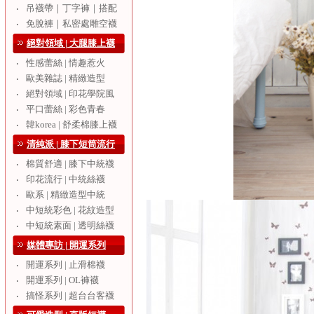
吊襪帶｜丁字褲｜搭配
‧
免脫褲｜私密處雕空襪
‧
絕對領域 | 大腿膝上襪
性感蕾絲 | 情趣惹火
‧
歐美雜誌 | 精緻造型
‧
絕對領域 | 印花學院風
‧
平口蕾絲 | 彩色青春
‧
韓korea | 舒柔棉膝上襪
‧
清純派 | 膝下短筒流行
棉質舒適 | 膝下中統襪
‧
印花流行 | 中統絲襪
‧
歐系 | 精緻造型中統
‧
中短統彩色 | 花紋造型
‧
中短統素面 | 透明絲襪
‧
媒體專訪 | 開運系列
開運系列 | 止滑棉襪
‧
開運系列 | OL褲襪
‧
搞怪系列 | 超台台客襪
‧