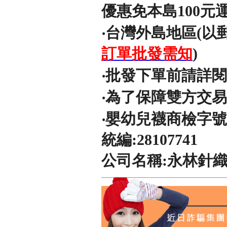
優惠免本島100元
‧台灣外島地區(以
訂單批發需知
)
‧批發下單前請詳
‧為了保障雙方交
‧嬰幼兒襪商檢字號
統編:28107741
公司名稱:永林針