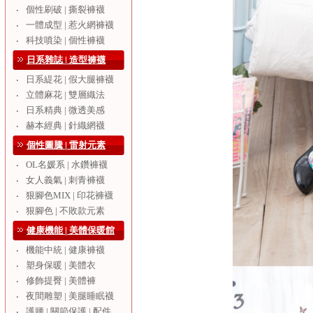
個性刷破 | 撕裂褲襪
‧
一體成型 | 惹火網褲襪
‧
科技噴染 | 個性褲襪
‧
日系雜誌 | 造型褲襪
日系緹花 | 假大腿褲襪
‧
立體麻花 | 雙層織法
‧
日系精典 | 微透美感
‧
赫本經典 | 針織網襪
‧
個性圖騰 | 雷射元素
OL名媛系 | 水鑽褲襪
‧
女人義氣 | 刺青褲襪
‧
狠腳色MIX | 印花褲襪
‧
狠腳色 | 不敗款元素
‧
健康機能 | 美體保暖館
機能中統 | 健康褲襪
‧
塑身保暖 | 美體衣
‧
修飾提臀 | 美體褲
‧
夜間雕塑 | 美腿睡眠襪
‧
護腰 | 關節保護 | 配件
‧