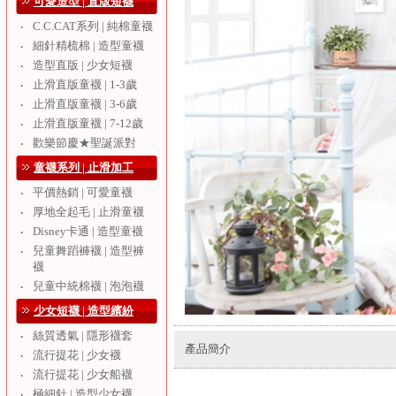
可愛造型 | 直版短襪
C.C.CAT系列 | 純棉童襪
‧
細針精梳棉 | 造型童襪
‧
造型直版 | 少女短襪
‧
止滑直版童襪 | 1-3歲
‧
止滑直版童襪 | 3-6歲
‧
止滑直版童襪 | 7-12歲
‧
歡樂節慶★聖誕派對
‧
童襪系列 | 止滑加工
平價熱銷 | 可愛童襪
‧
厚地全起毛 | 止滑童襪
‧
Disney卡通 | 造型童襪
‧
兒童舞蹈褲襪 | 造型褲
‧
襪
兒童中統棉襪 | 泡泡襪
‧
少女短襪 | 造型繽紛
絲質透氣 | 隱形襪套
‧
產品簡介
流行提花 | 少女襪
‧
流行提花 | 少女船襪
‧
極細針 | 造型少女襪
‧