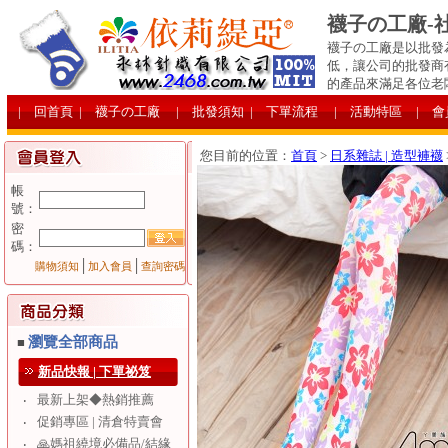
襪子の工廠-
襪子の工廠是以批發
低，讓公司的批發商
的產品來滿足各位老
| 回首頁
| 襪子の工廠
| 批發須知
| 下單流程
| 活動特區
| 
您目前的位置：
首頁
>
日系雜誌 | 造型褲襪
帳
號：
密
碼：
│
│
購物須知
加入會員
查詢密碼
瀏覽全部商品
■
新品快報 | 下單祕笈
最新上架◆熱銷推薦
‧
促銷專區 | 清倉特賣會
‧
🙏媽祖繞境必備品/結緣
‧