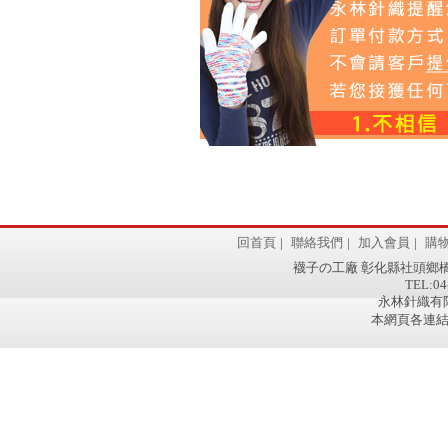
回首頁
|
聯絡我們
|
加入會員
|
購
襪子の工廠 彰化縣社頭鄉橋
TEL:04
永林針織有限
本網頁各連