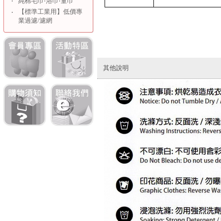
‧
純棉毛巾‧浴巾‧童巾
【標準工業用】低價專
‧
業過濾/濾網
其他說明