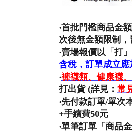
‧
首批門檻商品金額須
次後無金額限制，
‧賣場報價以「打」(
含稅，訂單成立應
‧
褲襪類、健康襪、
打出貨 (詳見：
常
‧先付款訂單/單次
+手續費50元
‧單筆訂單「商品