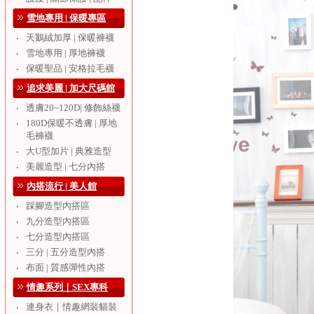
雪地專用 | 保暖專區
天鵝絨加厚 | 保暖褲襪
‧
雪地專用 | 厚地褲襪
‧
保暖聖品 | 安格拉毛襪
‧
追求美麗 | 加大尺碼館
透膚20~120D| 修飾絲襪
‧
180D保暖不透膚 | 厚地
‧
毛褲襪
大U型加片 | 典雅造型
‧
美麗造型 | 七分內搭
‧
內搭流行 | 美人館
踩腳造型內搭區
‧
九分造型內搭區
‧
七分造型內搭區
‧
三分 | 五分造型內搭
‧
布面 | 質感彈性內搭
‧
情趣系列｜SEX專科
連身衣｜情趣網裝貓裝
‧