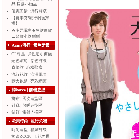
品/周邊小物🙏
優惠回饋 | 流行褲襪
‧
【夏季夯!流行網襪穿
‧
搭】
🔥多元電商🔥生活百貨
‧
↔️髮飾小物🆕🆕
Amiss流行 | 素色元素
OL專區 | 彈性透明褲襪
‧
絕色繽紛 | 彩色褲襪
‧
直條紋 | 心機顯瘦
‧
流行花紋 | 浪漫風情
‧
惹火跑趴 | 亮彩網蔥
‧
韓korea | 前端造型
拼布 | 層次造型區
‧
針織 | 保暖造型區
‧
錨釘 | 雷射內搭區
‧
歐美時尚 | 流行尖端
時尚造型 | 精緻褲襪
‧
搖滾ROCK | 印花內搭
‧