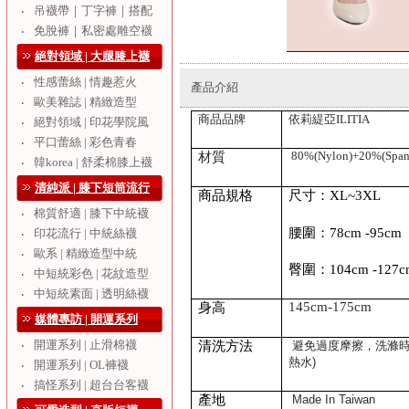
吊襪帶｜丁字褲｜搭配
‧
免脫褲｜私密處雕空襪
‧
絕對領域 | 大腿膝上襪
性感蕾絲 | 情趣惹火
‧
產品介紹
歐美雜誌 | 精緻造型
‧
商品品牌
依莉緹亞
ILITIA
絕對領域 | 印花學院風
‧
平口蕾絲 | 彩色青春
‧
80
%(Nylon)+20%(Span
材質
韓korea | 舒柔棉膝上襪
‧
清純派 | 膝下短筒流行
商品規格
尺寸：XL~3XL
棉質舒適 | 膝下中統襪
‧
腰圍：
78
c
m -95cm
印花流行 | 中統絲襪
‧
歐系 | 精緻造型中統
‧
臀圍：
104
c
m -127
中短統彩色 | 花紋造型
‧
中短統素面 | 透明絲襪
‧
145cm
-175cm
身高
媒體專訪 | 開運系列
開運系列 | 止滑棉襪
‧
清洗方法
避免過度摩擦，洗滌
熱水
)
開運系列 | OL褲襪
‧
搞怪系列 | 超台台客襪
‧
產地
Made In
Taiwan