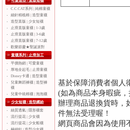
可愛造型 | 直版短襪
C.C.CAT系列 | 純棉童襪
‧
細針精梳棉 | 造型童襪
‧
造型直版 | 少女短襪
‧
止滑直版童襪 | 1-3歲
‧
止滑直版童襪 | 3-6歲
‧
止滑直版童襪 | 7-12歲
‧
歡樂節慶★聖誕派對
‧
童襪系列 | 止滑加工
平價熱銷 | 可愛童襪
‧
厚地全起毛 | 止滑童襪
‧
Disney卡通 | 造型童襪
‧
基於保障消費者個人
兒童舞蹈褲襪 | 造型褲
‧
襪
(
如為商品本身暇疵，
兒童中統棉襪 | 泡泡襪
‧
辦理商品退換貨時，
少女短襪 | 造型繽紛
絲質透氣 | 隱形襪套
‧
件無法受理喔！
流行提花 | 少女襪
‧
網頁商品會因為使用
流行提花 | 少女船襪
‧
極細針 | 造型少女襪
‧