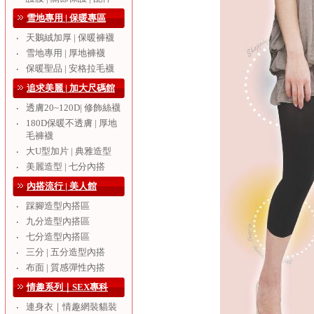
雪地專用 | 保暖專區
天鵝絨加厚 | 保暖褲襪
‧
雪地專用 | 厚地褲襪
‧
保暖聖品 | 安格拉毛襪
‧
追求美麗 | 加大尺碼館
透膚20~120D| 修飾絲襪
‧
180D保暖不透膚 | 厚地
‧
毛褲襪
大U型加片 | 典雅造型
‧
美麗造型 | 七分內搭
‧
內搭流行 | 美人館
踩腳造型內搭區
‧
九分造型內搭區
‧
七分造型內搭區
‧
三分 | 五分造型內搭
‧
布面 | 質感彈性內搭
‧
情趣系列｜SEX專科
連身衣｜情趣網裝貓裝
‧