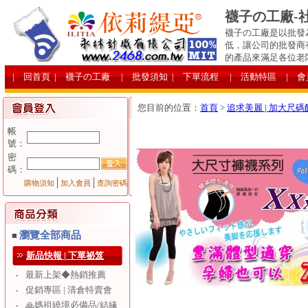
襪子の工廠-
襪子の工廠是以批發
低，讓公司的批發商
的產品來滿足各位老
| 回首頁
| 襪子の工廠
| 批發須知
| 下單流程
| 活動特區
| 
您目前的位置：
首頁
>
追求美麗 | 加大尺碼
帳
號：
密
碼：
│
│
購物須知
加入會員
查詢密碼
瀏覽全部商品
■
新品快報 | 下單祕笈
最新上架◆熱銷推薦
‧
促銷專區 | 清倉特賣會
‧
🙏媽祖繞境必備品/結緣
‧