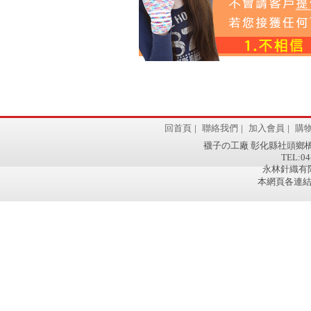
回首頁
|
聯絡我們
|
加入會員
|
購
襪子の工廠 彰化縣社頭鄉橋
TEL:04
永林針織有限
本網頁各連