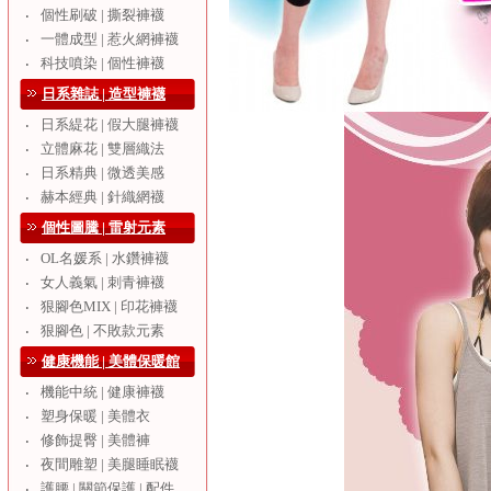
個性刷破 | 撕裂褲襪
‧
一體成型 | 惹火網褲襪
‧
科技噴染 | 個性褲襪
‧
日系雜誌 | 造型褲襪
日系緹花 | 假大腿褲襪
‧
立體麻花 | 雙層織法
‧
日系精典 | 微透美感
‧
赫本經典 | 針織網襪
‧
個性圖騰 | 雷射元素
OL名媛系 | 水鑽褲襪
‧
女人義氣 | 刺青褲襪
‧
狠腳色MIX | 印花褲襪
‧
狠腳色 | 不敗款元素
‧
健康機能 | 美體保暖館
機能中統 | 健康褲襪
‧
塑身保暖 | 美體衣
‧
修飾提臀 | 美體褲
‧
夜間雕塑 | 美腿睡眠襪
‧
護腰 | 關節保護 | 配件
‧