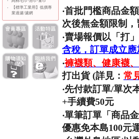
‧
純棉毛巾‧浴巾‧童巾
【標準工業用】低價專
‧
‧
首批門檻商品金額須
業過濾/濾網
次後無金額限制，
‧賣場報價以「打」(
含稅，訂單成立應
‧
褲襪類、健康襪、
打出貨 (詳見：
常
‧先付款訂單/單次
+手續費50元
‧單筆訂單「商品
優惠免本島100元