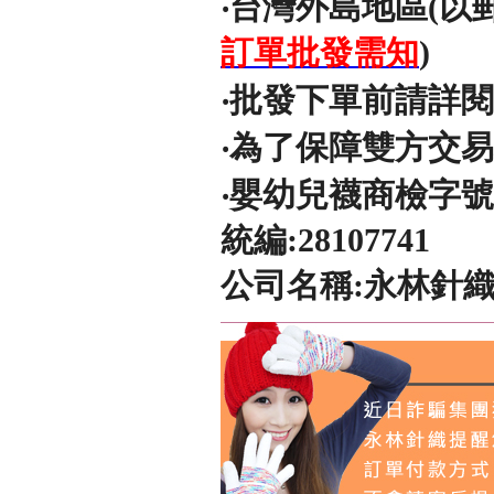
‧台灣外島地區(以
訂單批發需知
)
‧批發下單前請詳
‧為了保障雙方交
‧嬰幼兒襪商檢字號
統編:28107741
公司名稱:永林針