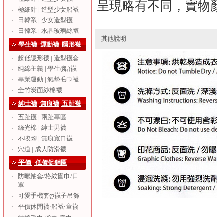
呈現略有不同，實物
極細針 | 造型少女船襪
‧
日韓系 | 少女造型襪
‧
日韓系 | 水晶玻璃絲襪
‧
其他說明
學生襪| 運動襪| 隱形襪
超低隱形襪 | 造型襪套
‧
純綿主義 | 學生(船)襪
‧
專業運動 | 氣墊毛巾襪
‧
全竹炭面紗棉襪
‧
紳士襪| 無痕襪| 五趾襪
五趾襪 | 兩趾專區
‧
絲光棉 | 紳士男襪
‧
不咬腳 | 無痕寬口襪
‧
穴道 | 成人防滑襪
‧
平價 | 低價促銷區
防曬袖套/格紋圍巾/口
‧
罩
可愛手機套ღ襪子吊飾
‧
‧
平價休閒襪‧船襪‧童襪