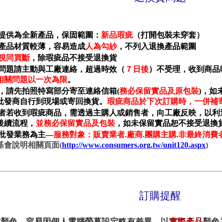
所提供為全新產品，保固範圍：
新品瑕疵
（打開包裝未穿套）
質產品材質較薄，容易造成
人為勾紗
，不列入退換產品範圍
視同買斷
，除瑕疵品不接受退換貨
問題請主動與工廠連絡，超過時效（
７日後
）不受理，收到商品
相關問題以一次為限
。
子，請先拍照特寫部分寄至連絡信箱
(
務必保留實品及原包裝
)
，如
批發商自行到現場或寄回換貨。
瑕疵商品於下次訂購時，一併補
費者若收到瑕疵商品，需透過主購人或銷售者，向工廠反映，以
後續流程，
並務必保留實品及包裝
，如未保留實品恕不接受退換
以批發業務為主—
服務對象：販賣業者
.
廠商
.
團購主購
.
非最終消費
基會說明相關頁面
(
http://www.consumers.org.tw/unit120.aspx
)
訂購提醒
檔顏色，容易因個人電腦螢幕設定略有差異，以
實際產品
顏色