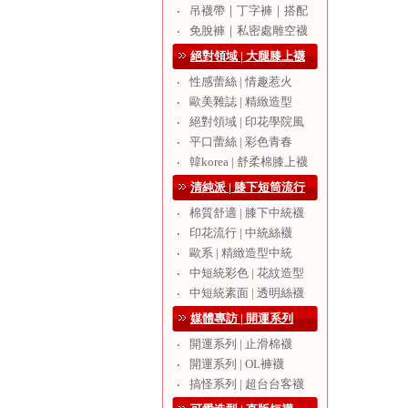
吊襪帶｜丁字褲｜搭配
‧
免脫褲｜私密處雕空襪
‧
絕對領域 | 大腿膝上襪
性感蕾絲 | 情趣惹火
‧
歐美雜誌 | 精緻造型
‧
絕對領域 | 印花學院風
‧
平口蕾絲 | 彩色青春
‧
韓korea | 舒柔棉膝上襪
‧
清純派 | 膝下短筒流行
棉質舒適 | 膝下中統襪
‧
印花流行 | 中統絲襪
‧
歐系 | 精緻造型中統
‧
中短統彩色 | 花紋造型
‧
中短統素面 | 透明絲襪
‧
媒體專訪 | 開運系列
開運系列 | 止滑棉襪
‧
開運系列 | OL褲襪
‧
搞怪系列 | 超台台客襪
‧