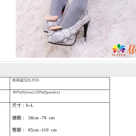
依莉緹亞
ILITIA
80
%(Nylon)+20%(Spandex)
格
尺寸：
S~L
腰圍：
58c
m -78 cm
臀圍：
85c
m -110 cm