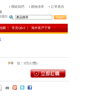
聯絡我們
購物清單
訂單查詢
面
新流行
地圖
| 常見Q&A
| 海外客戶下單
2
單 位：1打(12雙)