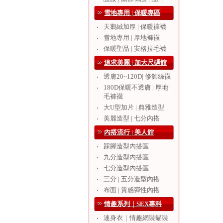
雪地專用 | 保暖專區
天鵝絨加厚 | 保暖褲襪
‧
雪地專用 | 厚地褲襪
‧
保暖聖品 | 安格拉毛襪
‧
追求美麗 | 加大尺碼館
透膚20~120D| 修飾絲襪
‧
180D保暖不透膚 | 厚地
‧
毛褲襪
大U型加片 | 典雅造型
‧
美麗造型 | 七分內搭
‧
內搭流行 | 美人館
踩腳造型內搭區
‧
九分造型內搭區
‧
七分造型內搭區
‧
三分 | 五分造型內搭
‧
布面 | 質感彈性內搭
‧
情趣系列｜SEX專科
連身衣｜情趣網裝貓裝
‧