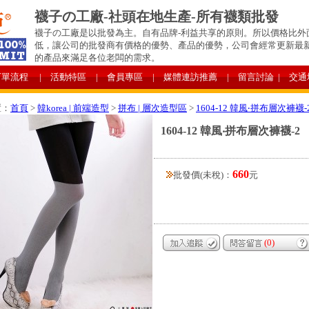
襪子の工廠-社頭在地生產-所有襪類批發
襪子の工廠是以批發為主。自有品牌-利益共享的原則。所以價格比外
低，讓公司的批發商有價格的優勢、產品的優勢，公司會經常更新最
的產品來滿足各位老闆的需求。
下單流程
| 活動特區
| 會員專區
| 媒體連訪推薦
| 留言討論
| 交通
置：
首頁
>
韓korea | 前端造型
>
拼布 | 層次造型區
>
1604-12 韓風‧拼布層次褲襪-
1604-12 韓風‧拼布層次褲襪-2
660
批發價(未稅)：
元
(0)