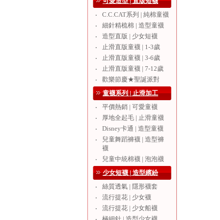
可愛造型 | 直版短襪
C.C.CAT系列 | 純棉童襪
‧
細針精梳棉 | 造型童襪
‧
造型直版 | 少女短襪
‧
止滑直版童襪 | 1-3歲
‧
止滑直版童襪 | 3-6歲
‧
止滑直版童襪 | 7-12歲
‧
歡樂節慶★聖誕派對
‧
童襪系列 | 止滑加工
平價熱銷 | 可愛童襪
‧
厚地全起毛 | 止滑童襪
‧
Disney卡通 | 造型童襪
‧
兒童舞蹈褲襪 | 造型褲
‧
襪
兒童中統棉襪 | 泡泡襪
‧
少女短襪 | 造型繽紛
絲質透氣 | 隱形襪套
‧
流行提花 | 少女襪
‧
流行提花 | 少女船襪
‧
極細針 | 造型少女襪
‧