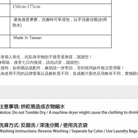
150cm
-175cm
法
避免過度摩擦，洗滌時可單浸泡，以手洗最佳喔
(
勿用
熱水
)
Made In
Taiwan
費者個人衛生，此貼身衣物恕不接受退換貨，謝謝您！
身暇疵，接受七日內換貨，請勿試穿，謝謝您
)
換貨時，如有贈品或配件，麻煩請一併寄回，否則視同缺件無法受理喔！
因為使用不同的品牌螢幕以及解析度不同，造成圖片顏色呈現略有不同，實物顏