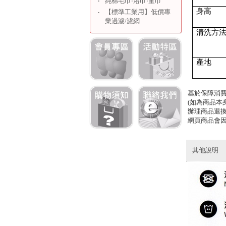
‧
純棉毛巾‧浴巾‧童巾
身高
【標準工業用】低價專
‧
業過濾/濾網
清洗方
產地
基於保障消
(
如為商品本
辦理商品退
網頁商品會
其他說明