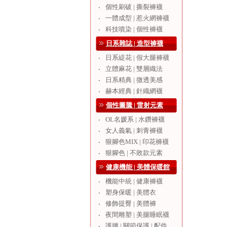
個性刷破 | 撕裂褲襪
‧
一體成型 | 惹火網褲襪
‧
科技噴染 | 個性褲襪
‧
日系雜誌 | 造型褲襪
日系緹花 | 假大腿褲襪
‧
立體麻花 | 雙層織法
‧
日系精典 | 微透美感
‧
赫本經典 | 針織網襪
‧
個性圖騰 | 雷射元素
OL名媛系 | 水鑽褲襪
‧
女人義氣 | 刺青褲襪
‧
狠腳色MIX | 印花褲襪
‧
狠腳色 | 不敗款元素
‧
健康機能 | 美體保暖館
機能中統 | 健康褲襪
‧
塑身保暖 | 美體衣
‧
修飾提臀 | 美體褲
‧
夜間雕塑 | 美腿睡眠襪
‧
護腰 | 關節保護 | 配件
‧