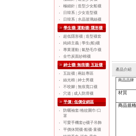
極細針 | 造型少女船襪
‧
日韓系 | 少女造型襪
‧
日韓系 | 水晶玻璃絲襪
‧
學生襪| 運動襪| 隱形襪
超低隱形襪 | 造型襪套
‧
純綿主義 | 學生(船)襪
‧
專業運動 | 氣墊毛巾襪
‧
全竹炭面紗棉襪
‧
紳士襪| 無痕襪| 五趾襪
產品介紹
五趾襪 | 兩趾專區
‧
絲光棉 | 紳士男襪
商品品牌
‧
不咬腳 | 無痕寬口襪
‧
材質
穴道 | 成人防滑襪
‧
平價 | 低價促銷區
商品規
防曬袖套/格紋圍巾/口
‧
罩
可愛手機套ღ襪子吊飾
‧
‧
平價休閒襪‧船襪‧童襪