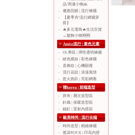
品/周邊小物🙏
優惠回饋 | 流行褲襪
‧
【夏季夯!流行網襪穿
‧
搭】
🔥多元電商🔥生活百貨
‧
↔️髮飾小物🆕🆕
Amiss流行 | 素色元素
OL專區 | 彈性透明褲襪
‧
絕色繽紛 | 彩色褲襪
‧
直條紋 | 心機顯瘦
‧
流行花紋 | 浪漫風情
‧
惹火跑趴 | 亮彩網蔥
‧
韓korea | 前端造型
拼布 | 層次造型區
‧
針織 | 保暖造型區
‧
錨釘 | 雷射內搭區
‧
歐美時尚 | 流行尖端
時尚造型 | 精緻褲襪
‧
搖滾ROCK | 印花內搭
‧