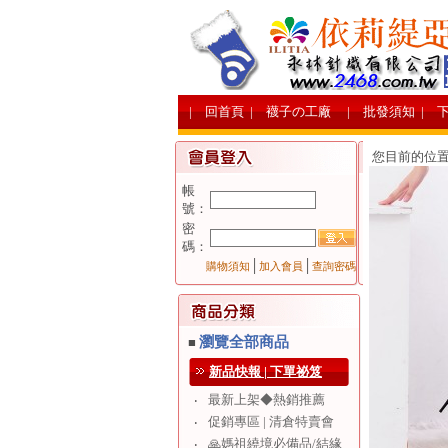
| 回首頁
| 襪子の工廠
| 批發須知
| 
您目前的位
帳
號：
密
碼：
│
│
購物須知
加入會員
查詢密碼
瀏覽全部商品
■
新品快報 | 下單祕笈
最新上架◆熱銷推薦
‧
促銷專區 | 清倉特賣會
‧
🙏媽祖繞境必備品/結緣
‧