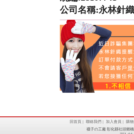
公司名稱:永林針
回首頁
|
聯絡我們
|
加入會員
|
購物
襪子の工廠 彰化縣社頭鄉橋