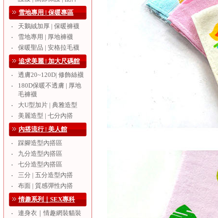
雪地專用 | 保暖專區
天鵝絨加厚 | 保暖褲襪
‧
雪地專用 | 厚地褲襪
‧
保暖聖品 | 安格拉毛襪
‧
追求美麗 | 加大尺碼館
透膚20~120D| 修飾絲襪
‧
180D保暖不透膚 | 厚地
‧
毛褲襪
大U型加片 | 典雅造型
‧
美麗造型 | 七分內搭
‧
內搭流行 | 美人館
踩腳造型內搭區
‧
九分造型內搭區
‧
七分造型內搭區
‧
三分 | 五分造型內搭
‧
布面 | 質感彈性內搭
‧
情趣系列｜SEX專科
連身衣｜情趣網裝貓裝
‧