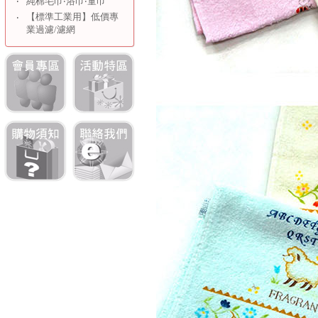
‧
純棉毛巾‧浴巾‧童巾
【標準工業用】低價專
‧
業過濾/濾網