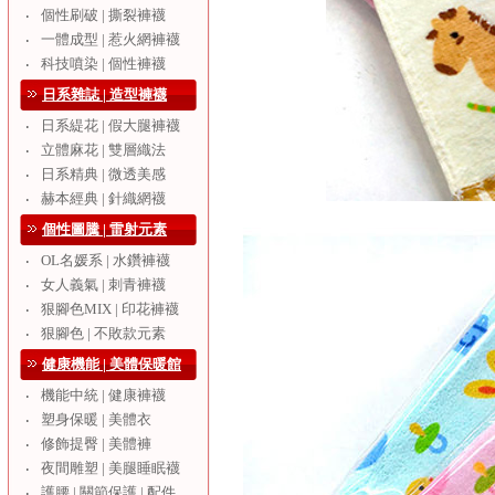
個性刷破 | 撕裂褲襪
‧
一體成型 | 惹火網褲襪
‧
科技噴染 | 個性褲襪
‧
日系雜誌 | 造型褲襪
日系緹花 | 假大腿褲襪
‧
立體麻花 | 雙層織法
‧
日系精典 | 微透美感
‧
赫本經典 | 針織網襪
‧
個性圖騰 | 雷射元素
OL名媛系 | 水鑽褲襪
‧
女人義氣 | 刺青褲襪
‧
狠腳色MIX | 印花褲襪
‧
狠腳色 | 不敗款元素
‧
健康機能 | 美體保暖館
機能中統 | 健康褲襪
‧
塑身保暖 | 美體衣
‧
修飾提臀 | 美體褲
‧
夜間雕塑 | 美腿睡眠襪
‧
護腰 | 關節保護 | 配件
‧