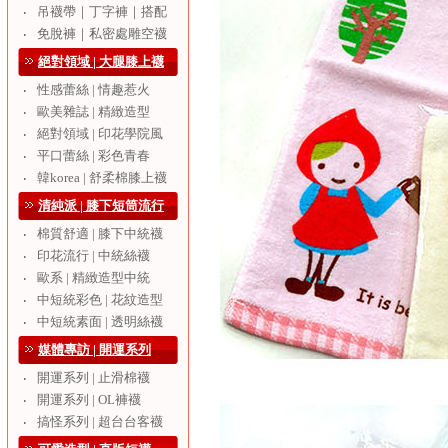
吊襪帶｜丁字褲｜搭配
‧
免脫褲｜私密處雕空襪
‧
絕對領域 | 大腿膝上襪
性感蕾絲 | 情趣惹火
‧
歐美雜誌 | 精緻造型
‧
絕對領域 | 印花學院風
‧
平口蕾絲 | 彩色青春
‧
韓korea | 舒柔棉膝上襪
‧
清純派 | 膝下短筒流行
棉質舒適 | 膝下中統襪
‧
印花流行 | 中統絲襪
‧
歐系 | 精緻造型中統
‧
中短統彩色 | 花紋造型
‧
中短統素面 | 透明絲襪
‧
媒體專訪 | 開運系列
開運系列 | 止滑棉襪
‧
開運系列 | OL褲襪
‧
搞怪系列 | 超台台客襪
‧