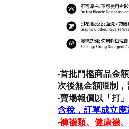
‧
首批門檻商品金額須
次後無金額限制，
‧賣場報價以「打」(
含稅，訂單成立應
‧
褲襪類、健康襪、