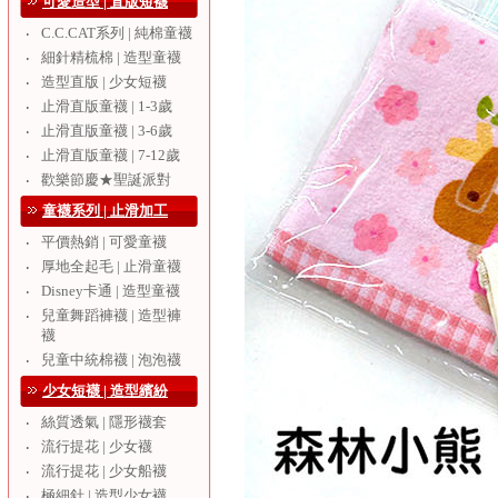
可愛造型 | 直版短襪
C.C.CAT系列 | 純棉童襪
‧
細針精梳棉 | 造型童襪
‧
造型直版 | 少女短襪
‧
止滑直版童襪 | 1-3歲
‧
止滑直版童襪 | 3-6歲
‧
止滑直版童襪 | 7-12歲
‧
歡樂節慶★聖誕派對
‧
童襪系列 | 止滑加工
平價熱銷 | 可愛童襪
‧
厚地全起毛 | 止滑童襪
‧
Disney卡通 | 造型童襪
‧
兒童舞蹈褲襪 | 造型褲
‧
襪
兒童中統棉襪 | 泡泡襪
‧
少女短襪 | 造型繽紛
絲質透氣 | 隱形襪套
‧
流行提花 | 少女襪
‧
流行提花 | 少女船襪
‧
極細針 | 造型少女襪
‧