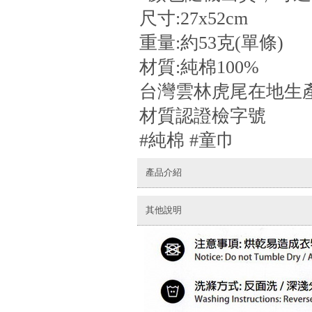
尺寸:27x52cm
重量:約53克(單條)
材質:純棉100%
台灣雲林虎尾在地生
材質認證檢字號
#純棉 #童巾
產品介紹
其他說明