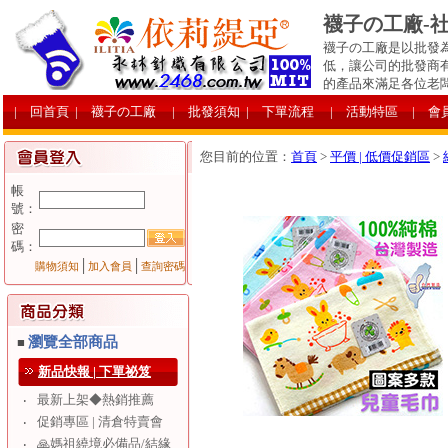
襪子の工廠-
襪子の工廠是以批發
低，讓公司的批發商
的產品來滿足各位老
| 回首頁
| 襪子の工廠
| 批發須知
| 下單流程
| 活動特區
| 會
您目前的位置：
首頁
>
平價 | 低價促銷區
>
帳
號：
密
碼：
│
│
購物須知
加入會員
查詢密碼
瀏覽全部商品
■
新品快報 | 下單祕笈
最新上架◆熱銷推薦
‧
促銷專區 | 清倉特賣會
‧
🙏媽祖繞境必備品/結緣
‧