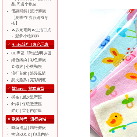
品/周邊小物🙏
優惠回饋 | 流行褲襪
‧
【夏季夯!流行網襪穿
‧
搭】
🔥多元電商🔥生活百貨
‧
↔️髮飾小物🆕🆕
Amiss流行 | 素色元素
OL專區 | 彈性透明褲襪
‧
絕色繽紛 | 彩色褲襪
‧
直條紋 | 心機顯瘦
‧
流行花紋 | 浪漫風情
‧
惹火跑趴 | 亮彩網蔥
‧
韓korea | 前端造型
拼布 | 層次造型區
‧
針織 | 保暖造型區
‧
錨釘 | 雷射內搭區
‧
歐美時尚 | 流行尖端
時尚造型 | 精緻褲襪
‧
搖滾ROCK | 印花內搭
‧