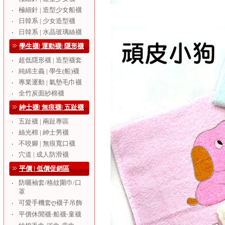
極細針 | 造型少女船襪
‧
日韓系 | 少女造型襪
‧
日韓系 | 水晶玻璃絲襪
‧
學生襪| 運動襪| 隱形襪
超低隱形襪 | 造型襪套
‧
純綿主義 | 學生(船)襪
‧
專業運動 | 氣墊毛巾襪
‧
全竹炭面紗棉襪
‧
紳士襪| 無痕襪| 五趾襪
五趾襪 | 兩趾專區
‧
絲光棉 | 紳士男襪
‧
不咬腳 | 無痕寬口襪
‧
穴道 | 成人防滑襪
‧
平價 | 低價促銷區
防曬袖套/格紋圍巾/口
‧
罩
可愛手機套ღ襪子吊飾
‧
‧
平價休閒襪‧船襪‧童襪