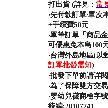
打出貨 (詳見：
常
‧先付款訂單/單次
+手續費50元
‧單筆訂單「商品
可優惠免本島100
‧台灣外島地區(以
訂單批發需知
)
‧批發下單前請詳
‧為了保障雙方交
‧嬰幼兒襪商檢字號
統編:28107741