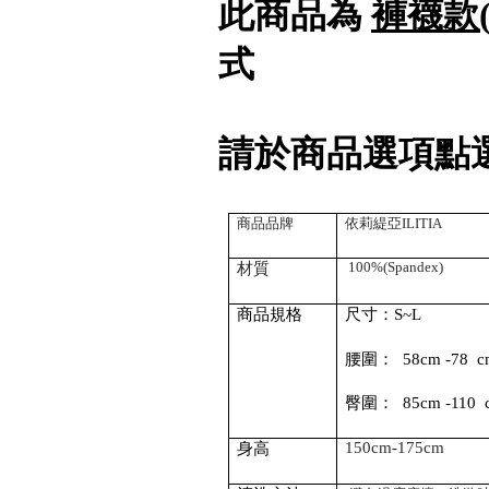
此商品為
褲襪款(
式
請於商品選項點
商品品牌
依莉緹亞
ILITIA
100%(Spandex)
材質
商品規格
尺寸：
S~L
腰圍：
58c
m -78 
臀圍：
85c
m -110 
150cm
-175cm
身高