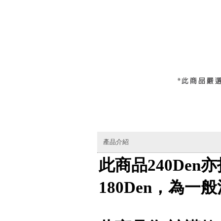
產品介紹
此商品240De
180Den，
為一般