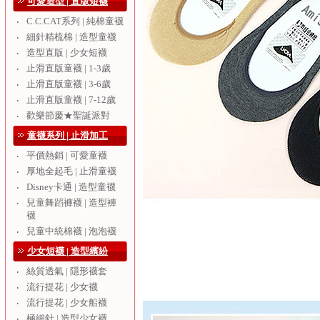
可愛造型 | 直版短襪
C.C.CAT系列 | 純棉童襪
‧
細針精梳棉 | 造型童襪
‧
造型直版 | 少女短襪
‧
止滑直版童襪 | 1-3歲
‧
止滑直版童襪 | 3-6歲
‧
止滑直版童襪 | 7-12歲
‧
歡樂節慶★聖誕派對
‧
童襪系列 | 止滑加工
平價熱銷 | 可愛童襪
‧
厚地全起毛 | 止滑童襪
‧
Disney卡通 | 造型童襪
‧
兒童舞蹈褲襪 | 造型褲
‧
襪
兒童中統棉襪 | 泡泡襪
‧
少女短襪 | 造型繽紛
絲質透氣 | 隱形襪套
‧
流行提花 | 少女襪
‧
流行提花 | 少女船襪
‧
極細針 | 造型少女襪
‧