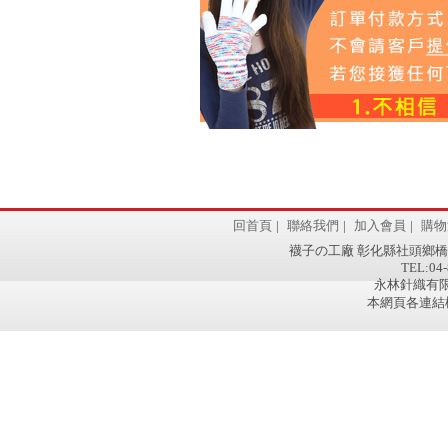
回首頁
|
聯絡我們
|
加入會員
|
購物
襪子の工廠 彰化縣社頭鄉橋
TEL:04-
永林針織有限公
本網頁各連結