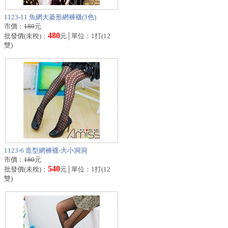
1123-11 魚網大菱形網褲襪(3色)
市價：
180
元
480
批發價(未稅)：
元│單位：1打(12
雙)
1123-6 造型網褲襪-大小洞洞
市價：
180
元
540
批發價(未稅)：
元│單位：1打(12
雙)