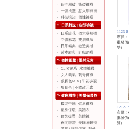
個性刷破 | 撕裂褲襪
‧
一體成型 | 惹火網褲襪
‧
科技噴染 | 個性褲襪
‧
日系雜誌 | 造型褲襪
1123
日系緹花 | 假大腿褲襪
‧
市價：
立體麻花 | 雙層織法
‧
批發價
日系精典 | 微透美感
‧
雙)
赫本經典 | 針織網襪
‧
個性圖騰 | 雷射元素
OL名媛系 | 水鑽褲襪
‧
女人義氣 | 刺青褲襪
‧
狠腳色MIX | 印花褲襪
‧
狠腳色 | 不敗款元素
‧
健康機能 | 美體保暖館
機能中統 | 健康褲襪
‧
1212
塑身保暖 | 美體衣
‧
市價：
修飾提臀 | 美體褲
‧
批發價
夜間雕塑 | 美腿睡眠襪
‧
雙)
護腰 | 關節保護 | 配件