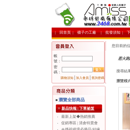
| 回首頁
| 襪子の工廠
| 批發須知
| 
您目前的
帳
惹火跑
號：
密
搜尋結
碼：
│
│
購物須知
加入會員
查詢密碼
瀏覽模
瀏覽全部商品
■
新品快報 | 下單祕笈
最新上架◆熱銷推薦
‧
促銷專區 | 清倉特賣會
‧
🙏媽祖繞境必備品/結緣
‧