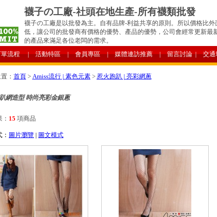
襪子の工廠-社頭在地生產-所有襪類批發
襪子の工廠是以批發為主。自有品牌-利益共享的原則。所以價格比外
低，讓公司的批發商有價格的優勢、產品的優勢，公司會經常更新最
的產品來滿足各位老闆的需求。
下單流程
| 活動特區
| 會員專區
| 媒體連訪推薦
| 留言討論
| 交通
位置：
首頁
>
Amiss流行 | 素色元素
>
惹火跑趴 | 亮彩網蔥
趴網造型 時尚亮彩金銀蔥
果：
15
項商品
式：
圖片瀏覽
|
圖文模式