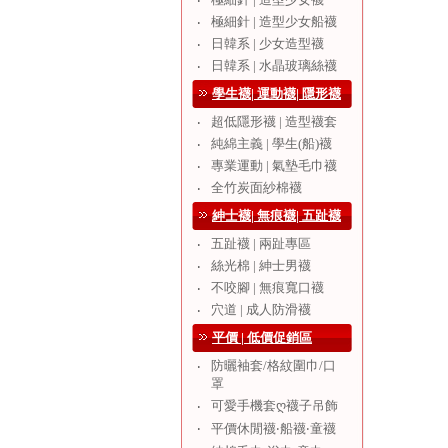
‧
極細針 | 造型少女船襪
‧
日韓系 | 少女造型襪
‧
日韓系 | 水晶玻璃絲襪
‧
學生襪| 運動襪| 隱形襪
超低隱形襪 | 造型襪套
‧
純綿主義 | 學生(船)襪
‧
專業運動 | 氣墊毛巾襪
‧
全竹炭面紗棉襪
‧
紳士襪| 無痕襪| 五趾襪
五趾襪 | 兩趾專區
‧
絲光棉 | 紳士男襪
‧
不咬腳 | 無痕寬口襪
‧
穴道 | 成人防滑襪
‧
平價 | 低價促銷區
防曬袖套/格紋圍巾/口
‧
罩
可愛手機套ღ襪子吊飾
‧
‧
平價休閒襪‧船襪‧童襪