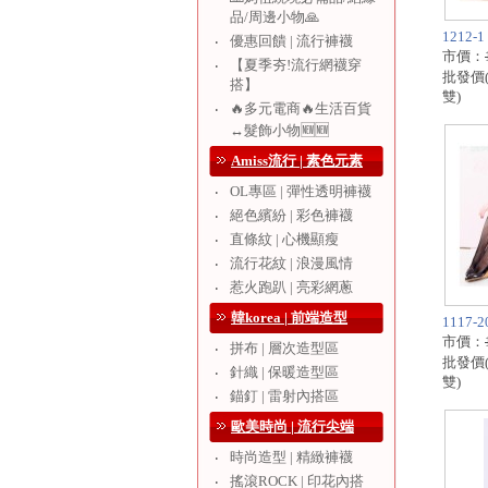
品/周邊小物🙏
1212
優惠回饋 | 流行褲襪
‧
市價：
【夏季夯!流行網襪穿
‧
批發價
搭】
雙)
🔥多元電商🔥生活百貨
‧
↔️髮飾小物🆕🆕
Amiss流行 | 素色元素
OL專區 | 彈性透明褲襪
‧
絕色繽紛 | 彩色褲襪
‧
直條紋 | 心機顯瘦
‧
流行花紋 | 浪漫風情
‧
惹火跑趴 | 亮彩網蔥
‧
韓korea | 前端造型
1117
市價：
拼布 | 層次造型區
‧
批發價
針織 | 保暖造型區
‧
雙)
錨釘 | 雷射內搭區
‧
歐美時尚 | 流行尖端
時尚造型 | 精緻褲襪
‧
搖滾ROCK | 印花內搭
‧