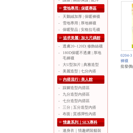
‧
雪地專用 | 保暖專區
天鵝絨加厚 | 保暖褲襪
‧
雪地專用 | 厚地褲襪
‧
保暖聖品 | 安格拉毛襪
‧
追求美麗 | 加大尺碼館
透膚20~120D| 修飾絲襪
‧
180D保暖不透膚 | 厚地
‧
0204
毛褲襪
褲襪
大U型加片 | 典雅造型
‧
批發價
美麗造型 | 七分內搭
‧
內搭流行 | 美人館
踩腳造型內搭區
‧
九分造型內搭區
‧
七分造型內搭區
‧
三分 | 五分造型內搭
‧
布面 | 質感彈性內搭
‧
情趣系列｜SEX專科
連身衣｜情趣網裝貓裝
‧