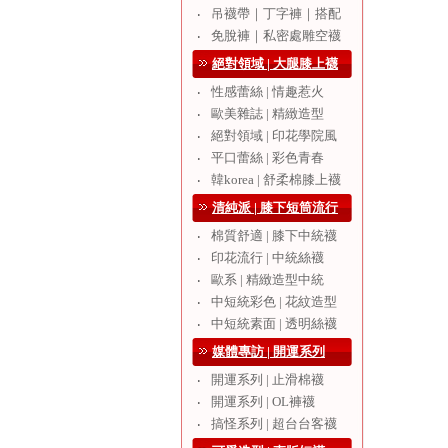
吊襪帶｜丁字褲｜搭配
‧
免脫褲｜私密處雕空襪
‧
絕對領域 | 大腿膝上襪
性感蕾絲 | 情趣惹火
‧
歐美雜誌 | 精緻造型
‧
絕對領域 | 印花學院風
‧
平口蕾絲 | 彩色青春
‧
韓korea | 舒柔棉膝上襪
‧
清純派 | 膝下短筒流行
棉質舒適 | 膝下中統襪
‧
印花流行 | 中統絲襪
‧
歐系 | 精緻造型中統
‧
中短統彩色 | 花紋造型
‧
中短統素面 | 透明絲襪
‧
媒體專訪 | 開運系列
開運系列 | 止滑棉襪
‧
開運系列 | OL褲襪
‧
搞怪系列 | 超台台客襪
‧