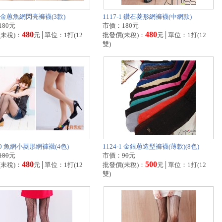
-1 金蔥魚網閃亮褲襪(3款)
1117-1 鑽石菱形網褲襪(中網款)
180
元
市價：
180
元
480
480
(未稅)：
元│單位：1打(12
批發價(未稅)：
元│單位：1打(12
雙)
-20 魚網小菱形網褲襪(4色)
1124-1 金銀蔥造型褲襪(薄款)(8色)
180
元
市價：
90
元
480
500
(未稅)：
元│單位：1打(12
批發價(未稅)：
元│單位：1打(12
雙)