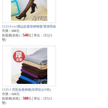
1123-4 vivi雜誌款菱形網褲襪-雙側背線
市價：
180
元
540
批發價(未稅)：
元│單位：1打(12
雙)
1125-1 亮彩金蔥褲襪(加厚款)(10色)
市價：
120
元
580
批發價(未稅)：
元│單位：1打(12
雙)