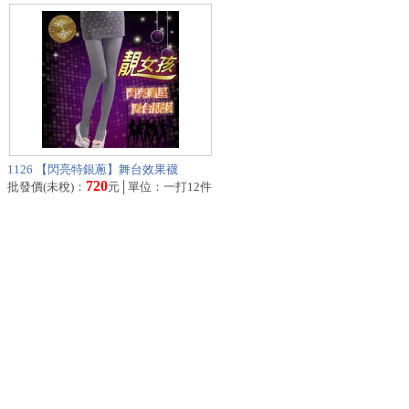
1126 【閃亮特銀蔥】舞台效果襪
720
批發價(未稅)：
元│單位：一打12件