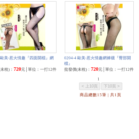
-3 歐美‧惹火情趣『四面開檔』網
0204-4 歐美‧惹火情趣網褲襪『臀部開
檔』
720
720
(未稅)：
元│單位：一打12件
批發價(未稅)：
元│單位：一打12件
1
商品總數15筆 | 共1頁