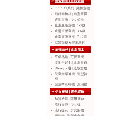
可愛造型 | 直版短襪
C.C.CAT系列 | 純棉童襪
‧
細針精梳棉 | 造型童襪
‧
造型直版 | 少女短襪
‧
止滑直版童襪 | 1-3歲
‧
止滑直版童襪 | 3-6歲
‧
止滑直版童襪 | 7-12歲
‧
歡樂節慶★聖誕派對
‧
童襪系列 | 止滑加工
平價熱銷 | 可愛童襪
‧
厚地全起毛 | 止滑童襪
‧
Disney卡通 | 造型童襪
‧
兒童舞蹈褲襪 | 造型褲
‧
襪
兒童中統棉襪 | 泡泡襪
‧
少女短襪 | 造型繽紛
絲質透氣 | 隱形襪套
‧
流行提花 | 少女襪
‧
流行提花 | 少女船襪
‧
極細針 | 造型少女襪