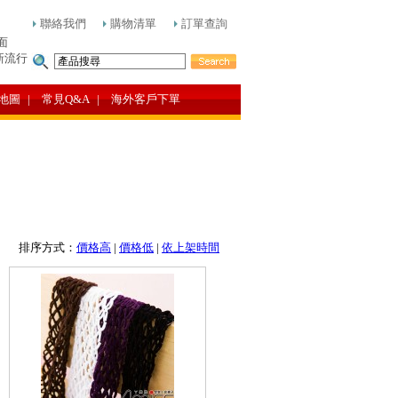
聯絡我們
購物清單
訂單查詢
面
新流行
地圖
| 常見Q&A
| 海外客戶下單
排序方式：
價格高
|
價格低
|
依上架時間