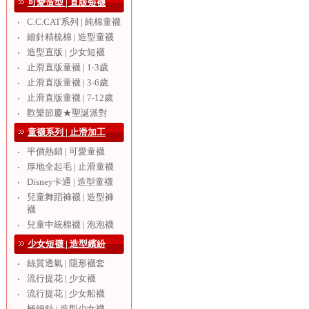
可愛造型 | 直版短襪
C.C.CAT系列 | 純棉童襪
‧
細針精梳棉 | 造型童襪
‧
造型直版 | 少女短襪
‧
止滑直版童襪 | 1-3歲
‧
止滑直版童襪 | 3-6歲
‧
止滑直版童襪 | 7-12歲
‧
歡樂節慶★聖誕派對
‧
童襪系列 | 止滑加工
平價熱銷 | 可愛童襪
‧
厚地全起毛 | 止滑童襪
‧
Disney卡通 | 造型童襪
‧
兒童舞蹈褲襪 | 造型褲
‧
襪
兒童中統棉襪 | 泡泡襪
‧
少女短襪 | 造型繽紛
絲質透氣 | 隱形襪套
‧
流行提花 | 少女襪
‧
流行提花 | 少女船襪
‧
極細針 | 造型少女襪