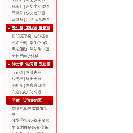
‧
極細針 | 造型少女船襪
‧
日韓系 | 少女造型襪
‧
日韓系 | 水晶玻璃絲襪
‧
學生襪| 運動襪| 隱形襪
超低隱形襪 | 造型襪套
‧
純綿主義 | 學生(船)襪
‧
專業運動 | 氣墊毛巾襪
‧
全竹炭面紗棉襪
‧
紳士襪| 無痕襪| 五趾襪
五趾襪 | 兩趾專區
‧
絲光棉 | 紳士男襪
‧
不咬腳 | 無痕寬口襪
‧
穴道 | 成人防滑襪
‧
平價 | 低價促銷區
防曬袖套/格紋圍巾/口
‧
罩
可愛手機套ღ襪子吊飾
‧
‧
平價休閒襪‧船襪‧童襪