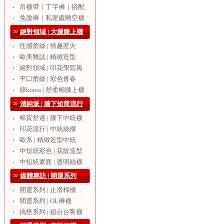
吊襪帶｜丁字褲｜搭配
‧
免脫褲｜私密處雕空襪
‧
絕對領域 | 大腿膝上襪
性感蕾絲 | 情趣惹火
‧
歐美雜誌 | 精緻造型
‧
絕對領域 | 印花學院風
‧
平口蕾絲 | 彩色青春
‧
韓korea | 舒柔棉膝上襪
‧
清純派 | 膝下短筒流行
棉質舒適 | 膝下中統襪
‧
印花流行 | 中統絲襪
‧
歐系 | 精緻造型中統
‧
中短統彩色 | 花紋造型
‧
中短統素面 | 透明絲襪
‧
媒體專訪 | 開運系列
開運系列 | 止滑棉襪
‧
開運系列 | OL褲襪
‧
搞怪系列 | 超台台客襪
‧