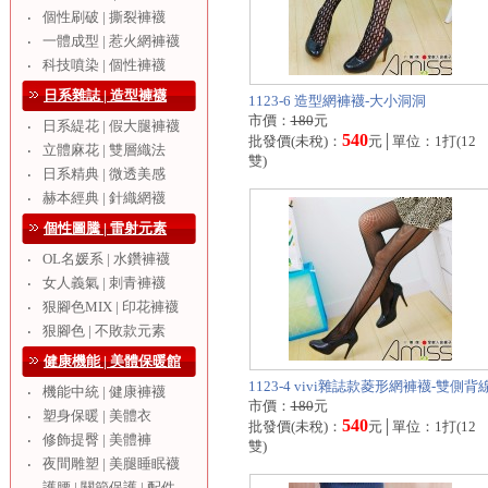
個性刷破 | 撕裂褲襪
‧
一體成型 | 惹火網褲襪
‧
科技噴染 | 個性褲襪
‧
日系雜誌 | 造型褲襪
1123-6 造型網褲襪-大小洞洞
市價：
180
元
日系緹花 | 假大腿褲襪
‧
540
批發價(未稅)：
元│單位：1打(12
立體麻花 | 雙層織法
‧
雙)
日系精典 | 微透美感
‧
赫本經典 | 針織網襪
‧
個性圖騰 | 雷射元素
OL名媛系 | 水鑽褲襪
‧
女人義氣 | 刺青褲襪
‧
狠腳色MIX | 印花褲襪
‧
狠腳色 | 不敗款元素
‧
健康機能 | 美體保暖館
1123-4 vivi雜誌款菱形網褲襪-雙側背
機能中統 | 健康褲襪
‧
市價：
180
元
塑身保暖 | 美體衣
‧
540
批發價(未稅)：
元│單位：1打(12
修飾提臀 | 美體褲
‧
雙)
夜間雕塑 | 美腿睡眠襪
‧
護腰 | 關節保護 | 配件