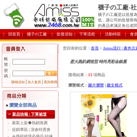
襪子の工廠-
襪子の工廠是以批發為
低，讓公司的批發商
的產品來滿足各位老
| 回首頁
| 襪子の工廠
| 批發須知
| 下單流程
| 活動特區
| 會
您目前的位置：
首頁
>
Amiss流行 | 素色元
帳
惹火跑趴網造型 時尚亮彩金銀蔥
號：
密
搜尋結果：
15
項商品
碼：
│
│
購物須知
加入會員
查詢密碼
瀏覽模式：
圖片瀏覽
|
圖文模式
瀏覽全部商品
■
新品快報 | 下單祕笈
最新上架◆熱銷推薦
‧
促銷專區 | 清倉特賣會
‧
🙏媽祖繞境必備品/結緣
‧