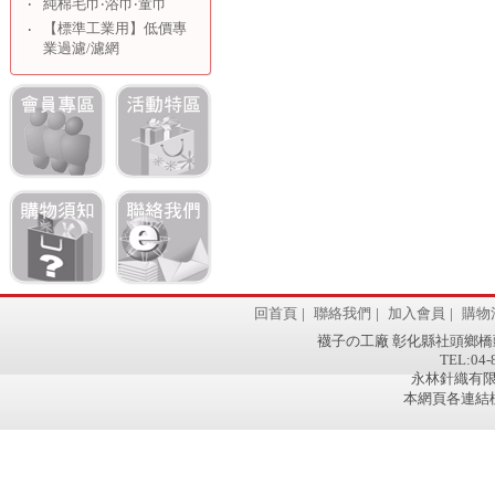
‧
純棉毛巾‧浴巾‧童巾
【標準工業用】低價專
‧
業過濾/濾網
回首頁
|
聯絡我們
|
加入會員
|
購物
襪子の工廠 彰化縣社頭鄉橋
TEL:04-
永林針織有限公
本網頁各連結