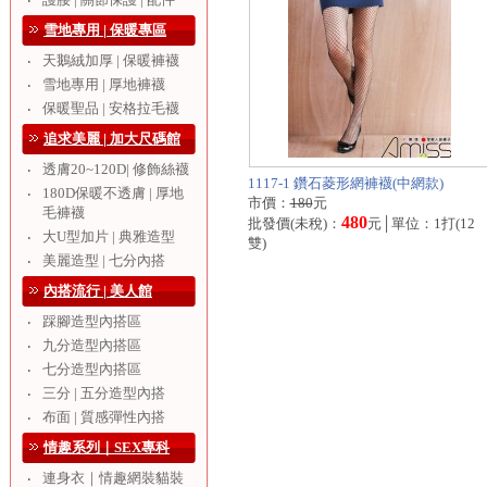
‧
雪地專用 | 保暖專區
天鵝絨加厚 | 保暖褲襪
‧
雪地專用 | 厚地褲襪
‧
保暖聖品 | 安格拉毛襪
‧
追求美麗 | 加大尺碼館
透膚20~120D| 修飾絲襪
‧
1117-1 鑽石菱形網褲襪(中網款)
180D保暖不透膚 | 厚地
‧
市價：
180
元
毛褲襪
480
批發價(未稅)：
元│單位：1打(12
大U型加片 | 典雅造型
‧
雙)
美麗造型 | 七分內搭
‧
內搭流行 | 美人館
踩腳造型內搭區
‧
九分造型內搭區
‧
七分造型內搭區
‧
三分 | 五分造型內搭
‧
布面 | 質感彈性內搭
‧
情趣系列｜SEX專科
連身衣｜情趣網裝貓裝
‧