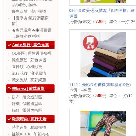
品/周邊小物🙏
0204-3 歐美‧惹火情趣『四面開檔』網
優惠回饋 | 流行褲襪
‧
褲襪
【夏季夯!流行網襪穿
‧
720
批發價(未稅)：
元│單位：一打12
搭】
🔥多元電商🔥生活百貨
‧
↔️髮飾小物🆕🆕
Amiss流行 | 素色元素
OL專區 | 彈性透明褲襪
‧
絕色繽紛 | 彩色褲襪
‧
直條紋 | 心機顯瘦
‧
流行花紋 | 浪漫風情
‧
惹火跑趴 | 亮彩網蔥
‧
1125-1 亮彩金蔥褲襪(加厚款)(10色)
韓korea | 前端造型
市價：
120
元
580
批發價(未稅)：
元│單位：1打(12
拼布 | 層次造型區
‧
雙)
針織 | 保暖造型區
‧
錨釘 | 雷射內搭區
‧
歐美時尚 | 流行尖端
時尚造型 | 精緻褲襪
‧
搖滾ROCK | 印花內搭
‧