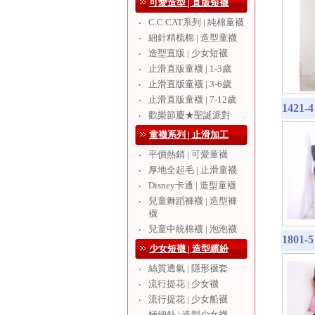
可愛造型 | 直版短襪
C.C.CAT系列 | 純棉童襪
‧
細針精梳棉 | 造型童襪
‧
造型直版 | 少女短襪
‧
止滑直版童襪 | 1-3歲
‧
止滑直版童襪 | 3-6歲
‧
止滑直版童襪 | 7-12歲
‧
1421
歡樂節慶★聖誕派對
‧
童襪系列 | 止滑加工
平價熱銷 | 可愛童襪
‧
厚地全起毛 | 止滑童襪
‧
Disney卡通 | 造型童襪
‧
兒童舞蹈褲襪 | 造型褲
‧
襪
兒童中統棉襪 | 泡泡襪
‧
180
少女短襪 | 造型繽紛
絲質透氣 | 隱形襪套
‧
流行提花 | 少女襪
‧
流行提花 | 少女船襪
‧
極細針 | 造型少女襪