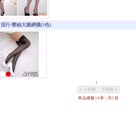
-8 流行‧蕾絲大腿網襪(3色)
1
商品總數14筆 | 共1頁