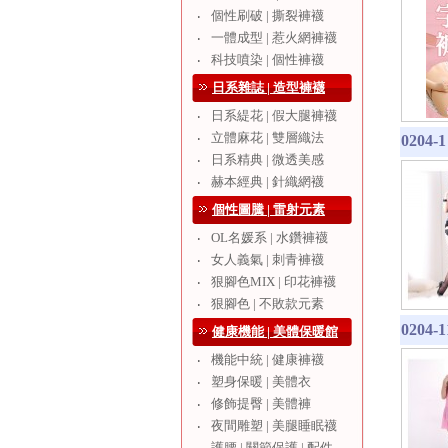
個性刷破 | 撕裂褲襪
‧
一體成型 | 惹火網褲襪
‧
科技噴染 | 個性褲襪
‧
日系雜誌 | 造型褲襪
日系緹花 | 假大腿褲襪
‧
立體麻花 | 雙層織法
‧
0204
日系精典 | 微透美感
‧
赫本經典 | 針織網襪
‧
個性圖騰 | 雷射元素
OL名媛系 | 水鑽褲襪
‧
女人義氣 | 刺青褲襪
‧
狠腳色MIX | 印花褲襪
‧
狠腳色 | 不敗款元素
‧
0204
健康機能 | 美體保暖館
機能中統 | 健康褲襪
‧
塑身保暖 | 美體衣
‧
修飾提臀 | 美體褲
‧
夜間雕塑 | 美腿睡眠襪
‧
護腰 | 關節保護 | 配件