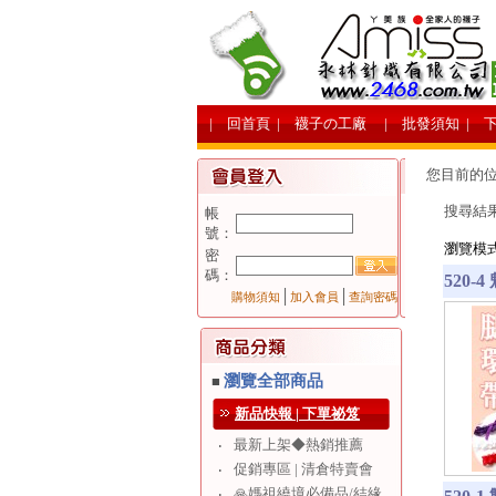
| 回首頁
| 襪子の工廠
| 批發須知
| 
您目前的
搜尋結
帳
號：
瀏覽模
密
碼：
520-
│
│
購物須知
加入會員
查詢密碼
瀏覽全部商品
■
新品快報 | 下單祕笈
最新上架◆熱銷推薦
‧
促銷專區 | 清倉特賣會
‧
🙏媽祖繞境必備品/結緣
‧