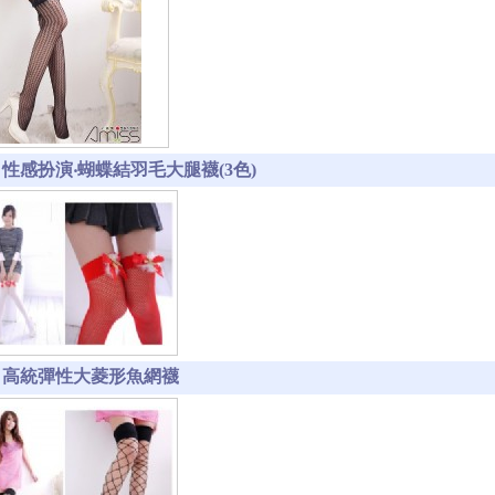
-4 性感扮演‧蝴蝶結羽毛大腿襪(3色)
1-5 高統彈性大菱形魚網襪