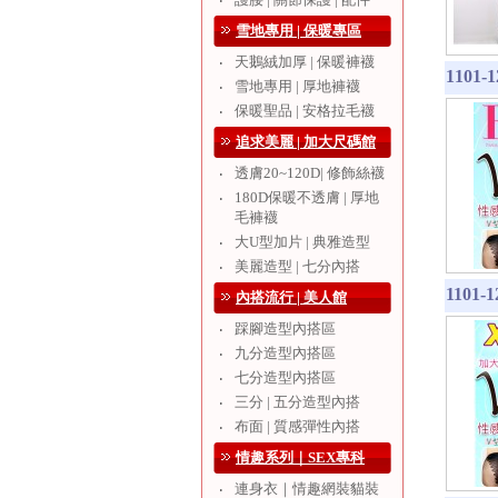
‧
雪地專用 | 保暖專區
天鵝絨加厚 | 保暖褲襪
‧
110
雪地專用 | 厚地褲襪
‧
保暖聖品 | 安格拉毛襪
‧
追求美麗 | 加大尺碼館
透膚20~120D| 修飾絲襪
‧
180D保暖不透膚 | 厚地
‧
毛褲襪
大U型加片 | 典雅造型
‧
美麗造型 | 七分內搭
‧
110
內搭流行 | 美人館
踩腳造型內搭區
‧
九分造型內搭區
‧
七分造型內搭區
‧
三分 | 五分造型內搭
‧
布面 | 質感彈性內搭
‧
情趣系列｜SEX專科
連身衣｜情趣網裝貓裝
‧