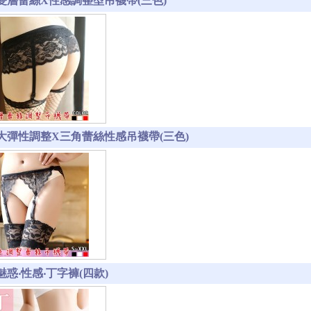
-1 雙層蕾絲X性感調整型吊襪帶(三色)
-2 大彈性調整X三角蕾絲性感吊襪帶(三色)
3 魅惑‧性感‧丁字褲(四款)