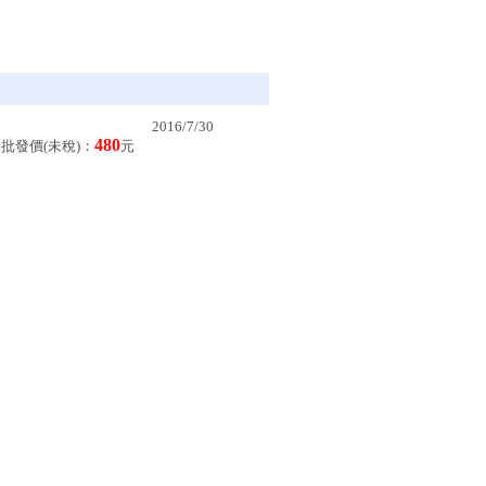
2016/7/30
480
批發價(未稅)：
元