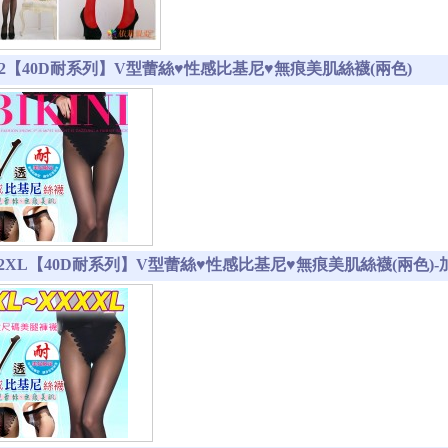
1-12【40D耐系列】V型蕾絲♥性感比基尼♥無痕美肌絲襪(兩色)
1-12XL【40D耐系列】V型蕾絲♥性感比基尼♥無痕美肌絲襪(兩色)