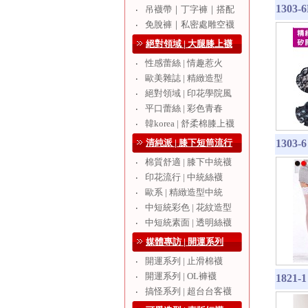
130
吊襪帶｜丁字褲｜搭配
‧
免脫褲｜私密處雕空襪
‧
絕對領域 | 大腿膝上襪
性感蕾絲 | 情趣惹火
‧
歐美雜誌 | 精緻造型
‧
絕對領域 | 印花學院風
‧
平口蕾絲 | 彩色青春
‧
韓korea | 舒柔棉膝上襪
‧
清純派 | 膝下短筒流行
1303
棉質舒適 | 膝下中統襪
‧
印花流行 | 中統絲襪
‧
歐系 | 精緻造型中統
‧
中短統彩色 | 花紋造型
‧
中短統素面 | 透明絲襪
‧
媒體專訪 | 開運系列
開運系列 | 止滑棉襪
‧
開運系列 | OL褲襪
‧
182
搞怪系列 | 超台台客襪
‧