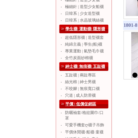
‧
極細針 | 造型少女船襪
‧
日韓系 | 少女造型襪
‧
日韓系 | 水晶玻璃絲襪
‧
1801
學生襪| 運動襪| 隱形襪
超低隱形襪 | 造型襪套
‧
純綿主義 | 學生(船)襪
‧
專業運動 | 氣墊毛巾襪
‧
全竹炭面紗棉襪
‧
紳士襪| 無痕襪| 五趾襪
五趾襪 | 兩趾專區
‧
絲光棉 | 紳士男襪
‧
不咬腳 | 無痕寬口襪
‧
穴道 | 成人防滑襪
‧
平價 | 低價促銷區
防曬袖套/格紋圍巾/口
‧
罩
可愛手機套ღ襪子吊飾
‧
‧
平價休閒襪‧船襪‧童襪