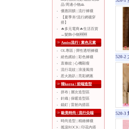
520
品/周邊小物🙏
優惠回饋 | 流行褲襪
‧
【夏季夯!流行網襪穿
‧
搭】
🔥多元電商🔥生活百貨
‧
↔️髮飾小物🆕🆕
Amiss流行 | 素色元素
OL專區 | 彈性透明褲襪
‧
520
絕色繽紛 | 彩色褲襪
‧
直條紋 | 心機顯瘦
‧
流行花紋 | 浪漫風情
‧
惹火跑趴 | 亮彩網蔥
‧
韓korea | 前端造型
拼布 | 層次造型區
‧
針織 | 保暖造型區
‧
錨釘 | 雷射內搭區
‧
歐美時尚 | 流行尖端
520-
時尚造型 | 精緻褲襪
‧
搖滾ROCK | 印花內搭
‧