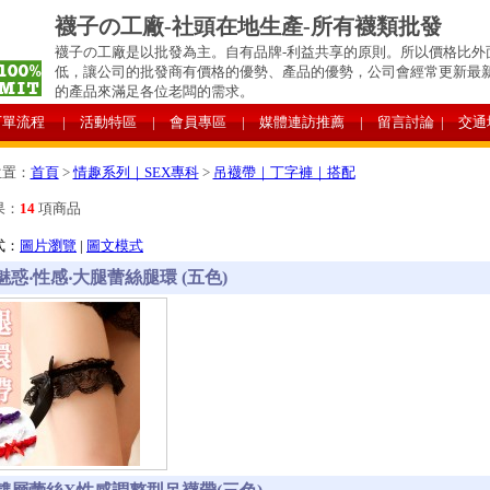
襪子の工廠-社頭在地生產-所有襪類批發
襪子の工廠是以批發為主。自有品牌-利益共享的原則。所以價格比外
低，讓公司的批發商有價格的優勢、產品的優勢，公司會經常更新最
的產品來滿足各位老闆的需求。
下單流程
| 活動特區
| 會員專區
| 媒體連訪推薦
| 留言討論
| 交通
位置：
首頁
>
情趣系列｜SEX專科
>
吊襪帶｜丁字褲｜搭配
果：
14
項商品
式：
圖片瀏覽
|
圖文模式
4 魅惑‧性感‧大腿蕾絲腿環 (五色)