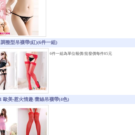
-1 調整型吊襪帶(紅)(6件一組)
6件一組為單位報價/批發價每件85元
-11 歐美‧惹火情趣-蕾絲吊襪帶(4色)