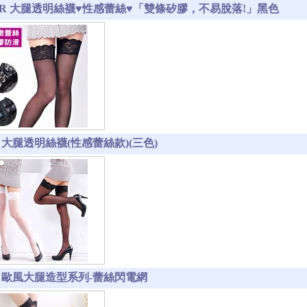
3-6R 大腿透明絲襪♥性感蕾絲♥「雙條矽膠，不易脫落!」黑色
-6 大腿透明絲襪(性感蕾絲款)(三色)
1-1 歐風大腿造型系列-蕾絲閃電網