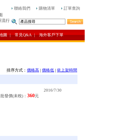
聯絡我們
購物清單
訂單查詢
面
新流行
地圖
| 常見Q&A
| 海外客戶下單
排序方式：
價格高
|
價格低
|
依上架時間
2016/7/30
360
批發價(未稅)：
元