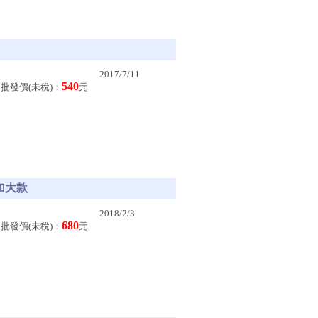
2017/7/11
540
批發價(未稅)：
元
-加大款
2018/2/3
680
批發價(未稅)：
元